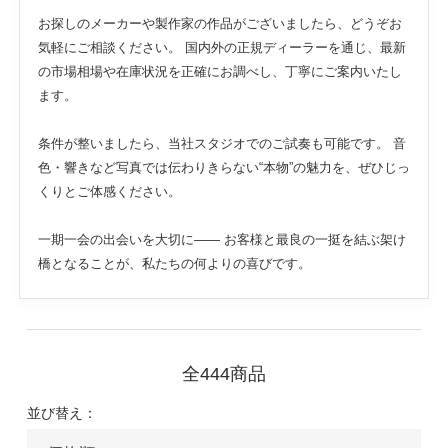
お探しのメーカーや製作家の作品がございましたら、どうぞお
気軽にご相談ください。 国内外の正規ディーラーを通じ、最新
の市場相場や在庫状況を正確にお調べし、丁寧にご案内いたし
ます。
条件が整いましたら、当社スタジオでのご試奏も可能です。 音
色・響きなど写真では伝わりきらない“本物”の魅力を、ぜひじっ
くりとご体感ください。
一期一会の出会いを大切に—— お客様と最良の一挺を結ぶ架け
橋となることが、私たちの何よりの喜びです。
全444商品
並び替え：