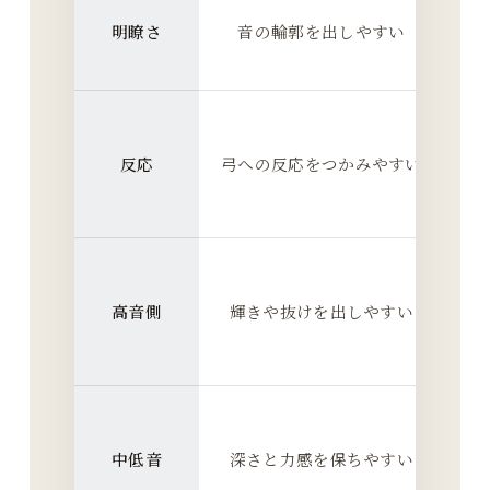
発
明瞭さ
音の輪郭を出しやすい
き
立
の
反応
弓への反応をつかみやすい
視
E
側
高音側
輝きや抜けを出しやすい
を
D
側
中低音
深さと力感を保ちやすい
持