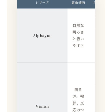
シリーズ
音色傾向
反応
E
軽
く
自然な
扱
明るさ
Alphayue
い
と扱い
や
やすさ
す
い
立
ち
上
明る
が
さ、輪
り
郭、反
を
Vision
応のつ
重