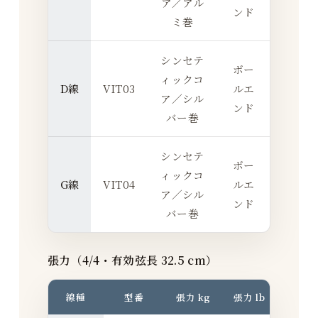
ア／アル
ンド
ミ巻
シンセテ
ボー
ィックコ
D線
VIT03
ルエ
ア／シル
ンド
バー巻
シンセテ
ボー
ィックコ
G線
VIT04
ルエ
ア／シル
ンド
バー巻
張力（4/4・有効弦長 32.5 cm）
線種
型番
張力 kg
張力 lb