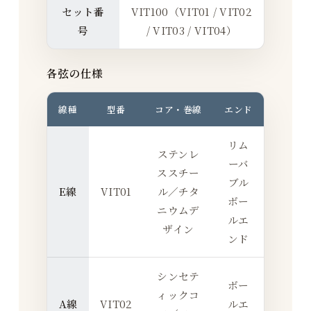
セット番
VIT100（VIT01 / VIT02
号
/ VIT03 / VIT04）
各弦の仕様
線種
型番
コア・巻線
エンド
リム
ステンレ
ーバ
ススチー
ブル
E線
VIT01
ル／チタ
ボー
ニウムデ
ルエ
ザイン
ンド
シンセテ
ボー
ィックコ
A線
VIT02
ルエ