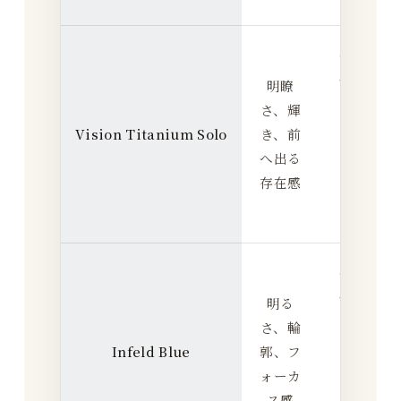
型
反
応
明瞭
を
さ、輝
出
Vision Titanium Solo
き、前
1
し
へ出る
や
存在感
す
い
反
応
明る
を
さ、輪
出
Infeld Blue
郭、フ
1
し
ォーカ
や
ス感