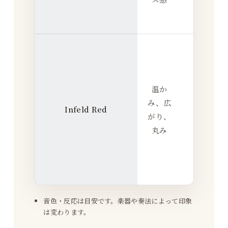
す
い
ま
と
ま
温か
り
み、広
を
Infeld Red
1
がり、
作
丸み
り
や
す
い
音色・反応は目安です。楽器や奏法によって印象
は変わります。