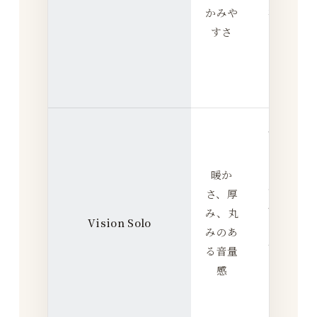
かみや
視
すさ
し
や
す
い
厚
み
と
暖か
反
さ、厚
応
み、丸
Vision Solo
の
1
みのあ
バ
る音量
ラ
感
ン
ス