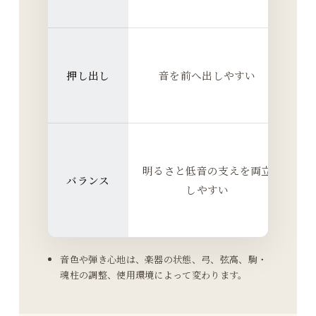
楽
を
押し出し
音を前へ出しやすい
明
抜
で
明るさと低音の支えを両立
バランス
側
しやすい
残
音色や弾き心地は、楽器の状態、弓、弦高、駒・
魂柱の調整、使用環境によって変わります。