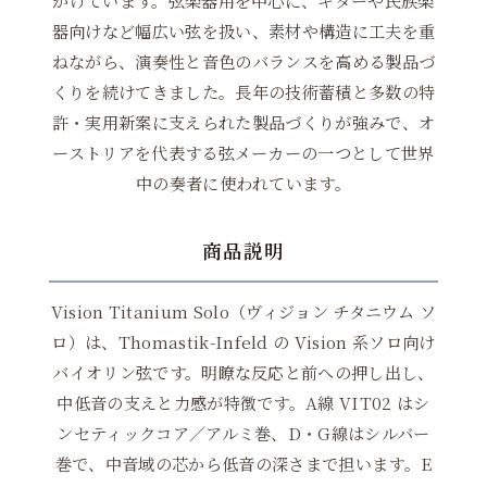
がけています。弦楽器用を中心に、ギターや民族楽
器向けなど幅広い弦を扱い、素材や構造に工夫を重
ねながら、演奏性と音色のバランスを高める製品づ
くりを続けてきました。長年の技術蓄積と多数の特
許・実用新案に支えられた製品づくりが強みで、オ
ーストリアを代表する弦メーカーの一つとして世界
中の奏者に使われています。
商品説明
Vision Titanium Solo（ヴィジョン チタニウム ソ
ロ）は、Thomastik-Infeld の Vision 系ソロ向け
バイオリン弦です。明瞭な反応と前への押し出し、
中低音の支えと力感が特徴です。A線 VIT02 はシ
ンセティックコア／アルミ巻、D・G線はシルバー
巻で、中音域の芯から低音の深さまで担います。E