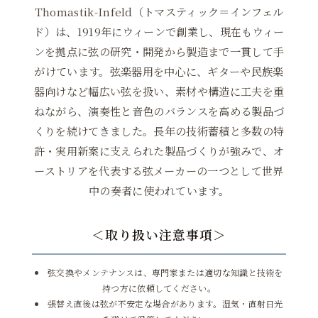
Thomastik-Infeld（トマスティック＝インフェル
ド）は、1919年にウィーンで創業し、現在もウィー
ンを拠点に弦の研究・開発から製造まで一貫して手
がけています。弦楽器用を中心に、ギターや民族楽
器向けなど幅広い弦を扱い、素材や構造に工夫を重
ねながら、演奏性と音色のバランスを高める製品づ
くりを続けてきました。長年の技術蓄積と多数の特
許・実用新案に支えられた製品づくりが強みで、オ
ーストリアを代表する弦メーカーの一つとして世界
中の奏者に使われています。
＜取り扱い注意事項＞
弦交換やメンテナンスは、専門家または適切な知識と技術を
持つ方に依頼してください。
張替え直後は弦が不安定な場合があります。湿気・直射日光