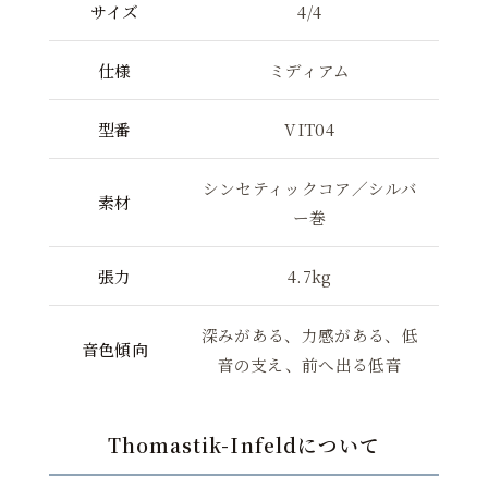
サイズ
4/4
仕様
ミディアム
型番
VIT04
シンセティックコア／シルバ
素材
ー巻
張力
4.7kg
深みがある、力感がある、低
音色傾向
音の支え、前へ出る低音
Thomastik-Infeldについて