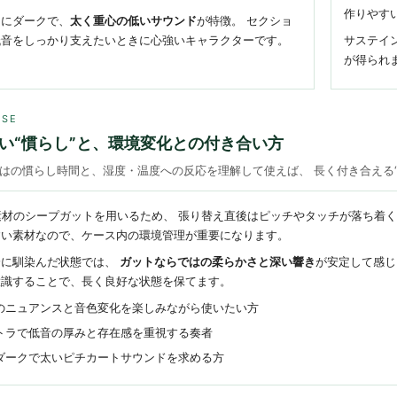
作りやす
的にダークで、
太く重心の低いサウンド
が特徴。 セクショ
低音をしっかり支えたいときに心強いキャラクターです。
サステイ
が得られ
USE
い“慣らし”と、環境変化との付き合い方
はの慣らし時間と、湿度・温度への反応を理解して使えば、 長く付き合える
天然素材のシープガットを用いるため、 張り替え直後はピッチやタッチが落ち
すい素材なので、ケース内の環境管理が重要になります。
分に馴染んだ状態では、
ガットならではの柔らかさと深い響き
が安定して感じ
意識することで、長く良好な状態を保てます。
のニュアンスと音色変化を楽しみながら使いたい方
トラで低音の厚みと存在感を重視する奏者
ダークで太いピチカートサウンドを求める方