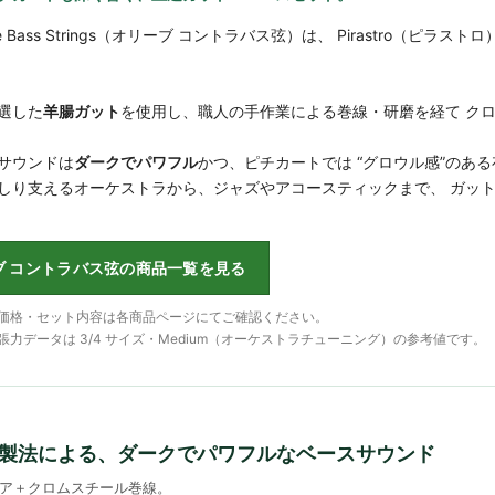
uble Bass Strings（オリーブ コントラバス弦）は、 Pirastro（ピ
選した
羊腸ガット
を使用し、職人の手作業による巻線・研磨を経て ク
サウンドは
ダークでパワフル
かつ、ピチカートでは “グロウル感”のあ
しり支えるオーケストラから、ジャズやアコースティックまで、 ガッ
ブ コントラバス弦の商品一覧を見る
・価格・セット内容は各商品ページにてご確認ください。
張力データは 3/4 サイズ・Medium（オーケストラチューニング）の参考値です。
製法による、ダークでパワフルなベースサウンド
ア＋クロムスチール巻線。