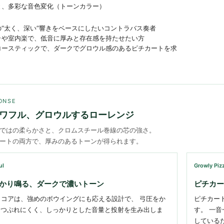
と、多彩な音色変化（トーンカラー）
“太く、深い”響きをベースにしたいコントラバス奏者
ラや室内楽で、低音に厚みと存在感を持たせたい方
コースティックで、ダークでグロウル感のあるピチカートを求
ONSE
ワフル、グロウルするローレンジ
ではの柔らかさと、クロムスチール巻線の芯の強さ。
ートの両方で、厚みのあるトーンが得られます。
ul
Growly Piz
かり鳴る、ダークで濃いトーン
ピチカー
ガットコアは、強めのボウイングにも応える設計で、 弓圧をか
ピチカート
もつぶれにくく、しっかりとした音量と投射を生み出しま
す。 一
している