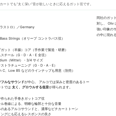
カートでも“太く深い”音が欲しいときに応えるガット弦です。
同社のガット
対し、 Ol
（ピラストロ）／Germany
強い印象の
の中に現れ
ble Bass Strings（オリーブ コントラバス弦）
プガット（羊腸）コア（手作業で製造・研磨）
スチール（G・D・A・E 全弦）
um（Mittel）・3/4 サイズ
ストラチューニング（G・D・A・E）
gh C、Low B5 などのラインナップも用意（別売）
ワフルなサウンド
が中心。 アルコでは深みと密度のあるトー
ートでは
太く、グロウルする低音
が得られます。
で作られた手巻きガットコア弦
ール巻線による、明瞭な輪郭と十分な音量
みのあるアルコサウンドと、濃厚なピチカートトーン
イングにも応えるレスポンスの良さ