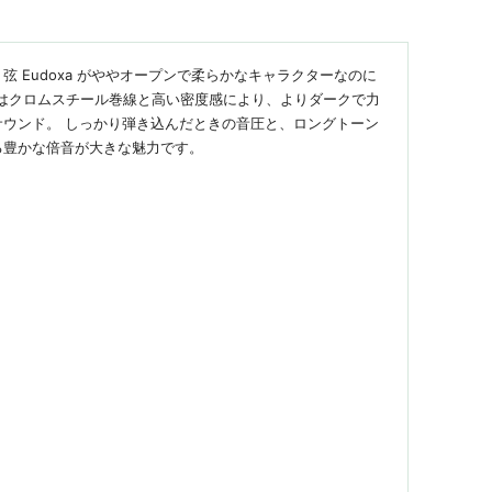
弦 Eudoxa がややオープンで柔らかなキャラクターなのに
iv はクロムスチール巻線と高い密度感により、よりダークで力
サウンド。 しっかり弾き込んだときの音圧と、ロングトーン
る豊かな倍音が大きな魅力です。