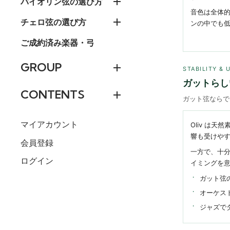
バイオリン弦の選び方
音色は全体
チェロ弦の選び方
ンの中でも
ご成約済み楽器・弓
GROUP
STABILITY & 
ガットらし
CONTENTS
ガット弦ならで
マイアカウント
Oliv は
響も受けや
会員登録
一方で、十
ログイン
イミングを
ガット弦
オーケス
ジャズで