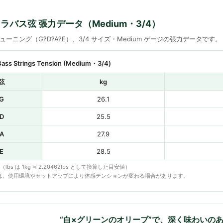
ントラバス弦 張力データ（Medium・3/4）
ーニング（G?D?A?E）、3/4 サイズ・Medium ゲージの張力データです
 Bass Strings Tension (Medium・3/4)
弦
kg
G
26.1
D
25.5
A
27.9
E
28.5
bs（lbs は 1kg ≒ 2.20462lbs として換算した目安値）
は、使用環境やセットアップにより体感テンションが変わる場合があります。
“白×グリーンのオリーブ”で、深く味わいの