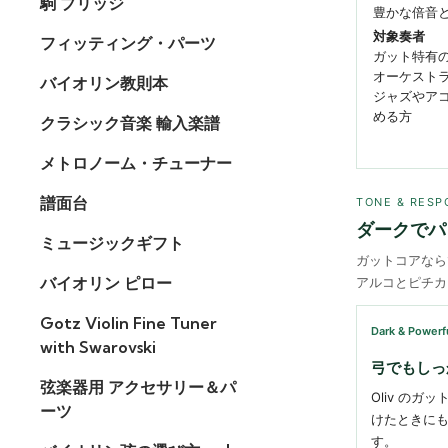
駒 ブリッジ
豊かな倍音
対象奏者
フィッティング・パーツ
ガット特有の
オーケスト
バイオリン教則本
ジャズやア
める方
クラシック音楽 輸入楽譜
メトロノーム・チューナー
譜面台
TONE & RESP
ダークでパ
ミュージックギフト
ガットコアなら
バイオリン ピロー
アルコとピチカ
Gotz Violin Fine Tuner
Dark & Powerf
with Swarovski
弓でもしっ
弦楽器用 アクセサリー＆パ
Oliv の
ーツ
けたときに
す。