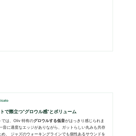
zicato
トで際立つ“グロウル感”とボリューム
では、Oliv 特有の
グロウルする低音
がはっきり感じられま
音一音に適度なエッジがありながら、ガットらしい丸みも共存
ため、 ジャズのウォーキングラインでも個性あるサウンドを