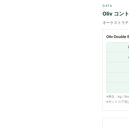
DATA
Oliv コ
オーケストラチュ
Oliv Double
※単位：kg / l
※ガットコア弦