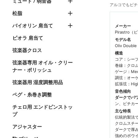
ミュート / 弱音器
アルコでもピチ
松脂
バイオリン 肩当て
メーカー
Pirastro
ビオラ 肩当て
モデル名
Oliv Dou
弦楽器クロス
構造
コア：シー
弦楽器専用 オイル・クリー
巻線：クロム
ナー・ポリッシュ
ゲージ：Medi
調弦：オーケ
弦楽器用 湿度調整用品
拡張弦：Hi
音色傾向
ペグ・糸巻き調整
ダークでパ
ン、ピチカ
チェロ用 エンドピンストッ
主な特長
プ
伝統的製法
クロムスチ
アジャスター
ダークで厚
強めのボウ