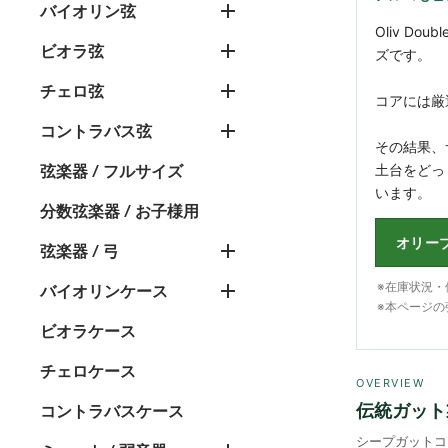
バイオリン弦
Oliv Do
ビオラ弦
ズです。
チェロ弦
コアには厳
コントラバス弦
その結果、
土台をどっ
弦楽器 / フルサイズ
います。
分数弦楽器 / お子様用
オリー
弦楽器 / 弓
※在庫状況
バイオリンケース
※本ページの
ビオラケース
チェロケース
OVERVIEW
伝統ガット
コントラバスケース
シープガットコ