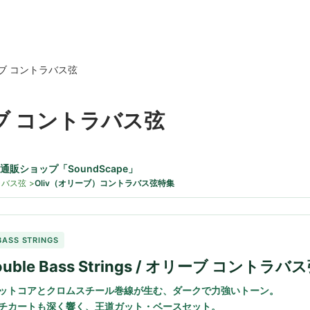
ブ コントラバス弦
ブ コントラバス弦
販ショップ「SoundScape」
ラバス弦
Oliv（オリーブ）コントラバス弦特集
BASS STRINGS
Double Bass Strings / オリーブ コントラバ
ットコアとクロムスチール巻線が生む、ダークで力強いトーン。
チカートも深く響く、王道ガット・ベースセット。