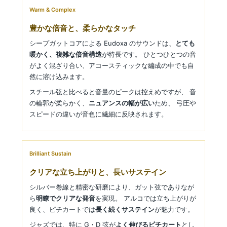
Warm & Complex
豊かな倍音と、柔らかなタッチ
シープガットコアによる Eudoxa のサウンドは、
とても
暖かく、複雑な倍音構造
が特長です。 ひとつひとつの音
がよく混ざり合い、アコースティックな編成の中でも自
然に溶け込みます。
スチール弦と比べると音量のピークは控えめですが、 音
の輪郭が柔らかく、
ニュアンスの幅が広い
ため、 弓圧や
スピードの違いが音色に繊細に反映されます。
Brilliant Sustain
クリアな立ち上がりと、長いサステイン
シルバー巻線と精密な研磨により、ガット弦でありなが
ら
明瞭でクリアな発音
を実現。 アルコでは立ち上がりが
良く、ピチカートでは
長く続くサステイン
が魅力です。
ジャズでは、特に G・D 弦が
よく伸びるピチカート
とし