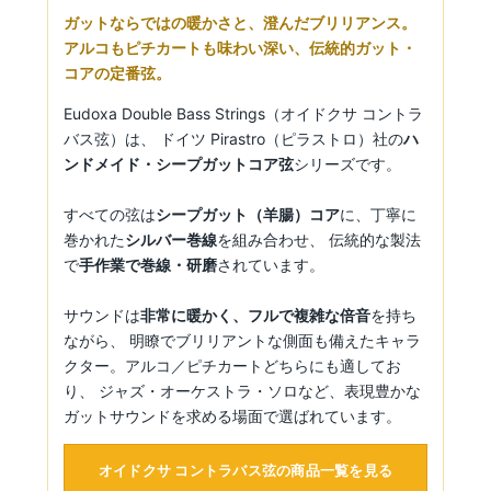
ガットならではの暖かさと、澄んだブリリアンス。
アルコもピチカートも味わい深い、伝統的ガット・
コアの定番弦。
Eudoxa Double Bass Strings（オイドクサ コントラ
バス弦）は、 ドイツ Pirastro（ピラストロ）社の
ハ
ンドメイド・シープガットコア弦
シリーズです。
すべての弦は
シープガット（羊腸）コア
に、丁寧に
巻かれた
シルバー巻線
を組み合わせ、 伝統的な製法
で
手作業で巻線・研磨
されています。
サウンドは
非常に暖かく、フルで複雑な倍音
を持ち
ながら、 明瞭でブリリアントな側面も備えたキャラ
クター。アルコ／ピチカートどちらにも適してお
り、 ジャズ・オーケストラ・ソロなど、表現豊かな
ガットサウンドを求める場面で選ばれています。
オイドクサ コントラバス弦の商品一覧を見る