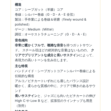
構造
コア：シープガット（羊腸）コア
巻線：シルバー巻線（G・D・A・E 全弦）
製法：手作業による巻線＆研磨（finely wound &
polished）
ゲージ：Medium（Mittel）
調弦：オーケストラチューニング（G・D・A・E）
音色傾向
非常に暖かくフルで、複雑な倍音
を持つガットサウン
ド。 スチール弦ほどの絶対的な音量はないものの、
ク
リアでブリリアントな成分と長いサステイン
によって、
表現力の高いトーンを生み出します。
主な特長
ハンドメイド・シープガットコア＋シルバー巻線による
伝統的な構造
アルコ／ピチカートいずれにも適したバランス設計
暖かく、柔らかな質感の中に、クリアで輝きのあるサウ
ンド
長いサステイン
と、ジャズにも向いたピチカートの伸び
High C や Low B など、拡張弦のラインナップも用意
（別売）