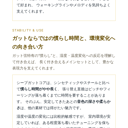
て好まれ、 ウォーキングラインやメロディを気持ちよく
支えてくれます。
STABILITY & USE
ガットならではの慣らし時間と、環境変化へ
の向き合い方
ガット弦特有の“慣らし”と、湿度・温度変化への反応を理解し
て付き合えば、 長く付き合えるメインセットとして、豊かな
表現力を支えてくれます。
シープガットコアは、シンセティックやスチールと比べ
て
慣らし時間がやや長く
、 張り替え直後はピッチやフィ
ーリングが落ち着くまでに時間を要することがありま
す。 そのぶん、安定してきたあとの
音色の深さや柔らか
さ
は、他の素材では得がたい魅力です。
湿度や温度の変化には比較的敏感ですが、 室内環境が安
定していれば、ある程度落ち着いたチューニングを保ち