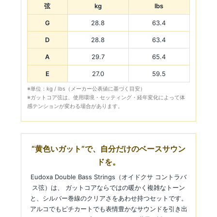
弦
kg
lbs
G
28.8
63.4
D
28.8
63.4
A
29.7
65.4
E
27.0
59.5
※単位：kg / lbs（メーカー公表値に基づく目安）
※ガットコア弦は、使用環境・セッティング・経年変化によって体
感テンションが変わる場合があります。
“黄色いガット”で、自分だけのベースサウン
ドを。
Eudoxa Double Bass Strings（オイドクサ コントラバ
ス弦）は、 ガットコアならではの暖かく複雑なトーン
と、シルバー巻線のクリアさをあわせ持つセットです。
アルコでもピチカートでも表情豊かなサウンドを引き出