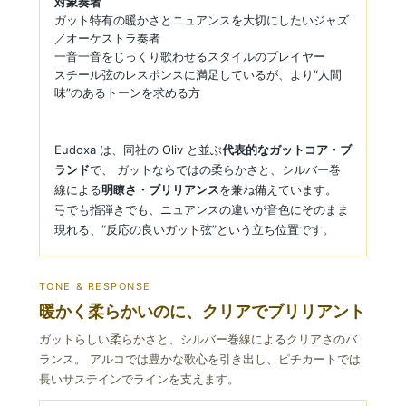
対象奏者
ガット特有の暖かさとニュアンスを大切にしたいジャズ
／オーケストラ奏者
一音一音をじっくり歌わせるスタイルのプレイヤー
スチール弦のレスポンスに満足しているが、より“人間
味”のあるトーンを求める方
Eudoxa は、同社の Oliv と並ぶ
代表的なガットコア・ブ
ランド
で、 ガットならではの柔らかさと、シルバー巻
線による
明瞭さ・ブリリアンス
を兼ね備えています。
弓でも指弾きでも、ニュアンスの違いが音色にそのまま
現れる、“反応の良いガット弦”という立ち位置です。
TONE & RESPONSE
暖かく柔らかいのに、クリアでブリリアント
ガットらしい柔らかさと、シルバー巻線によるクリアさのバ
ランス。 アルコでは豊かな歌心を引き出し、ピチカートでは
長いサステインでラインを支えます。