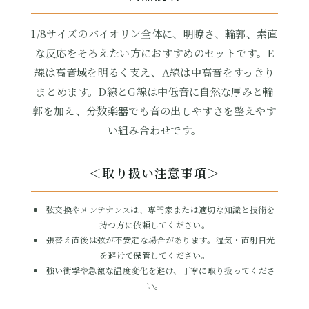
1/8サイズのバイオリン全体に、明瞭さ、輪郭、素直
な反応をそろえたい方におすすめのセットです。E
線は高音域を明るく支え、A線は中高音をすっきり
まとめます。D線とG線は中低音に自然な厚みと輪
郭を加え、分数楽器でも音の出しやすさを整えやす
い組み合わせです。
ボール
＜取り扱い注意事項＞
8,162円(税込)
弦交換やメンテナンスは、専門家または適切な知識と技術を
持つ方に依頼してください。
張替え直後は弦が不安定な場合があります。湿気・直射日光
を避けて保管してください。
強い衝撃や急激な温度変化を避け、丁寧に取り扱ってくださ
い。