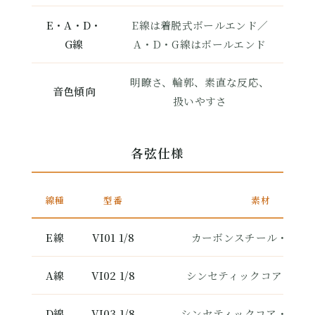
E・A・D・
E線は着脱式ボールエンド／
G線
A・D・G線はボールエンド
明瞭さ、輪郭、素直な反応、
音色傾向
扱いやすさ
各弦仕様
線種
型番
素材
E線
VI01 1/8
カーボンスチール・アル
A線
VI02 1/8
シンセティックコア・アル
D線
VI03 1/8
シンセティックコア・シル