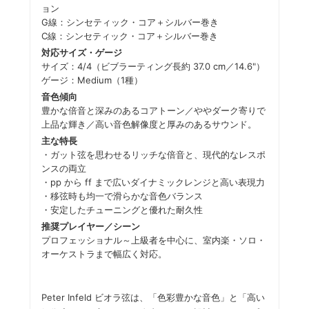
ョン
G線：シンセティック・コア＋シルバー巻き
C線：シンセティック・コア＋シルバー巻き
対応サイズ・ゲージ
サイズ：4/4（ビブラーティング長約 37.0 cm／14.6"）
ゲージ：Medium（1種）
音色傾向
豊かな倍音と深みのあるコアトーン／ややダーク寄りで
上品な輝き／高い音色解像度と厚みのあるサウンド。
主な特長
・ガット弦を思わせるリッチな倍音と、現代的なレスポ
ンスの両立
・pp から ff まで広いダイナミックレンジと高い表現力
・移弦時も均一で滑らかな音色バランス
・安定したチューニングと優れた耐久性
推奨プレイヤー／シーン
プロフェッショナル～上級者を中心に、室内楽・ソロ・
オーケストラまで幅広く対応。
Peter Infeld ビオラ弦は、「色彩豊かな音色」と「高い