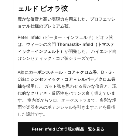
ェルド ビオラ弦
豊かな倍音と高い表現力を両立した、プロフェッシ
ョナル仕様のプレミアム弦。
Peter Infeld（ピーター・インフェルド）ビオラ弦
は、ウィーンの名門
Thomastik-Infeld（トマステ
ィック＝インフェルト）
が開発した、 ハイエンド向
けシンセティック・コア弦シリーズです。
A線に
カーボンスチール・コア＋クロム巻
、D・G・
C線に
シンセティック・コア＋シルバー／クロム巻
線
を採用し、 ガット弦を思わせる豊かな倍音と、現
代的なクリアさ・反応性をバランス良く備えていま
す。 室内楽からソロ、オーケストラまで、多彩な場
面で楽器本来のポテンシャルを引き出すことを目指
した設計です。
Peter Infeld ビオラ弦の商品一覧を見る