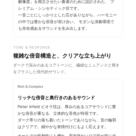
解像度」を両立させたい奏者のために設計された、 プ
レミアム・シンセティック弦です。
一音ごとにしっかりとした芯がありながら、ハーモニー
の中では豊かな倍音が溶け合い、 モダンな演奏環境で
も存在感あるサウンドを生み出します。
TONE & RESPONSE
複雑な倍音構造と、クリアな立ち上がり
ダークで深みのあるコアトーンに、繊細なニュアンスと輝き
をプラスした現代的サウンド。
Rich & Complex
リッチな倍音と奥行きのあるサウンド
Peter Infeld ビオラ弦は、厚みのあるコアサウンドに豊
かな倍音が重なる、立体的な音色が特長です。
ダーク寄りの落ち着いたトーンでありながら、音の輪郭
はクリアで、細やかな表情付けにもよく応えます。
ホールでの投射性にも優れ、室内楽やソロで音が前に出