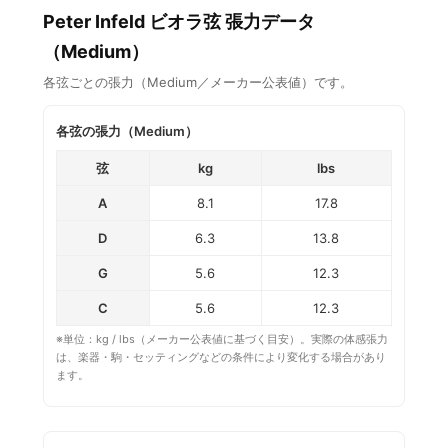
Peter Infeld ビオラ弦 張力データ
（Medium）
各弦ごとの張力（Medium／メーカー公表値）です。
各弦の張力（Medium）
弦
kg
lbs
A
8.1
17.8
D
6.3
13.8
G
5.6
12.3
C
5.6
12.3
※単位：kg / lbs（メーカー公表値に基づく目安）。実際の体感張力
は、楽器・駒・セッティングなどの条件により変化する場合があり
ます。