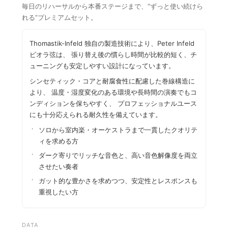
毎日のリハーサルから本番ステージまで、“ずっと使い続けら
れる”プレミアムセット。
Thomastik-Infeld 独自の製造技術により、Peter Infeld
ビオラ弦は、 張り替え後の慣らし時間が比較的短く、チ
ューニングも安定しやすい設計になっています。
シンセティック・コアと耐腐食性に配慮した巻線構造に
より、 温度・湿度変化のある環境や長時間の演奏でもコ
ンディションを保ちやすく、 プロフェッショナルユース
にも十分応えられる耐久性を備えています。
ソロから室内楽・オーケストラまで一貫したクオリテ
ィを求める方
ダーク寄りでリッチな音色と、高い音色解像度を両立
させたい奏者
ガット的な豊かさを求めつつ、安定性とレスポンスも
重視したい方
DATA