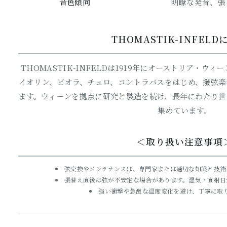
音色傾向
明瞭な発音、張
THOMASTIK-INFEL
THOMASTIK-INFELDは1919年にオーストリア・
イオリン、ビオラ、チェロ、コントラバスをはじめ、撥弦楽
ます。ウィーンを拠点に研究と製造を続け、長年にわたり世
集めています。
＜取り扱い注意事項
弦交換やメンテナンスは、専門家または適切な知識と技術
張替え直後は弦が不安定な場合があります。湿気・直射日
強い衝撃や急激な温度変化を避け、丁寧に取