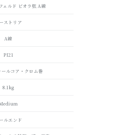
ェルド ビオラ弦 A線
ーストリア
A線
PI21
チールコア・クロム巻
8.1kg
Medium
ールエンド