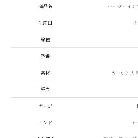
商品名
ペーターインフ
生産国
オ
線種
型番
素材
カーボンス
張力
ゲージ
エンド
ボ