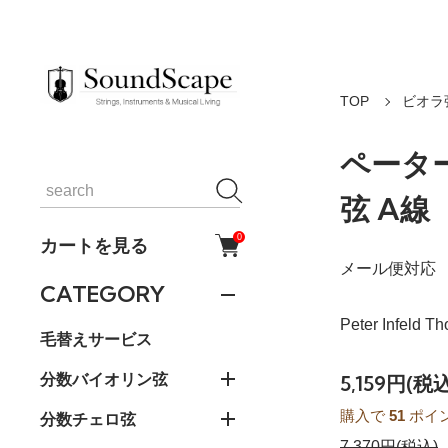
TOP
ビオラ
ペータ
弦 A線
0
カートを見る
メール便対応
CATEGORY
Peter Infeld Th
毛替えサービス
分数バイオリン弦
5,159円(税込
購入で
51
ポイ
分数チェロ弦
7,370円(税込)