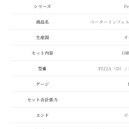
シリーズ
Pe
商品名
ペーターインフェルド
生産国
オ
セット内容
D線
型番
PI22A（D） / 
ゲージ
セット合計張力
エンド
ボ