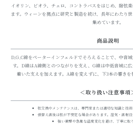
イオリン、ビオラ、チェロ、コントラバスをはじめ、撥弦楽
ます。ウィーンを拠点に研究と製造を続け、長年にわたり世
集めています。
商品説明
D,G,C線をペーターインフェルドでそろえることで、中音
す。D線はA線側とのつながりを支え、G線は中低音域に広
着いた支えを加えます。A線を変えずに、下3本の響きを
＜取り扱い注意事項
弦交換やメンテナンスは、専門家または適切な知識と技術
張替え直後は弦が不安定な場合があります。湿気・直射日
強い衝撃や急激な温度変化を避け、丁寧に取