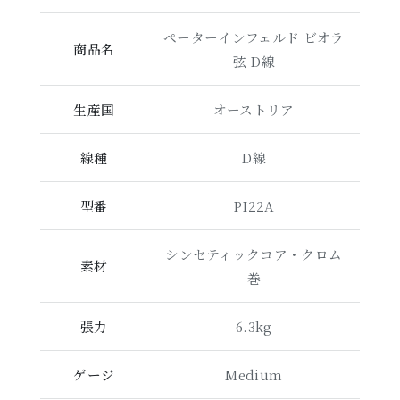
ペーターインフェルド ビオラ
商品名
弦 D線
生産国
オーストリア
線種
D線
型番
PI22A
シンセティックコア・クロム
素材
巻
張力
6.3kg
ゲージ
Medium