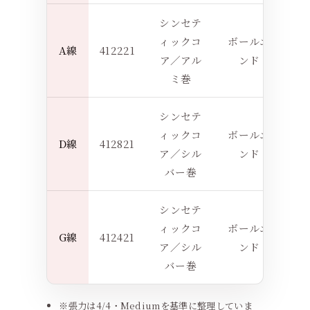
シンセテ
ィックコ
ボールエ
A線
412221
5
ア／アル
ンド
ミ巻
シンセテ
ィックコ
ボールエ
D線
412821
4
ア／シル
ンド
バー巻
シンセテ
ィックコ
ボールエ
G線
412421
4
ア／シル
ンド
バー巻
※張力は4/4・Mediumを基準に整理していま