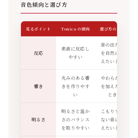
音色傾向と選び方
見るポイント
Tonica の傾向
選び方の目安
音の出だし
素直に反応し
反応
を自然に整
やすい
えたいとき
丸みのある響
やわらかさ
響き
きを作りやす
を加えたい
い
とき
明るさと温か
こもりすぎ
明るさ
さのバランス
ない音に整
を取りやすい
えたいとき