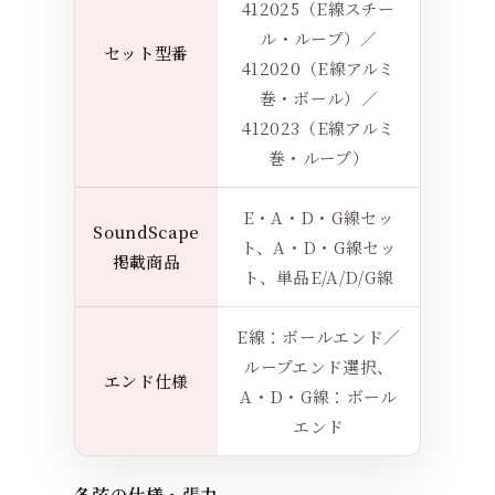
412025（E線スチー
ル・ループ）／
セット型番
412020（E線アルミ
巻・ボール）／
412023（E線アルミ
巻・ループ）
E・A・D・G線セッ
SoundScape
ト、A・D・G線セッ
掲載商品
ト、単品E/A/D/G線
E線：ボールエンド／
ループエンド選択、
エンド仕様
A・D・G線：ボール
エンド
各弦の仕様・張力