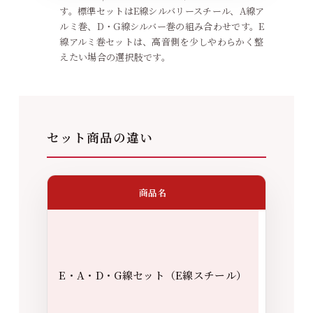
す。標準セットはE線シルバリースチール、A線ア
ルミ巻、D・G線シルバー巻の組み合わせです。E
線アルミ巻セットは、高音側を少しやわらかく整
えたい場合の選択肢です。
セット商品の違い
商品名
選び方の
まず
Tonic
体の基
E・A・D・G線セット（E線スチール）
ランス
認した