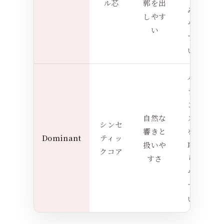
ル芯
郭を出
み
しやす
や
い
す
い
バ
ラ
ン
自然な
ス
シンセ
響きと
を
Dominant
ティッ
扱いや
取
クコア
すさ
り
や
す
い