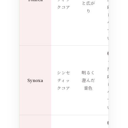
と広が
クコア
応
り
し
や
す
い
軽
く
反
シンセ
明るく
応
Synoxa
ティッ
澄んだ
し
クコア
音色
や
す
い
軽