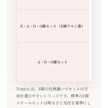
き
E線の
を少し
E・A・D・G線セット（E線アルミ巻）
らかく
たいと
現在の
を残し
A・D・G線セット
低音側
とまり
えたい
Tonica は、E線の仕様違いでセットの方
向を選びやすいシリーズです。標準のE線
スチールセットは明るさと反応を基準にし