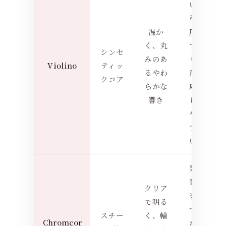
い
弓
温か
圧
く、丸
で
シンセ
みのあ
も
Violino
ティッ
るやわ
反
クコア
らかな
応
響き
し
や
す
い
発
音
クリア
を
で明る
つ
スチー
く、輪
Chromcor
か