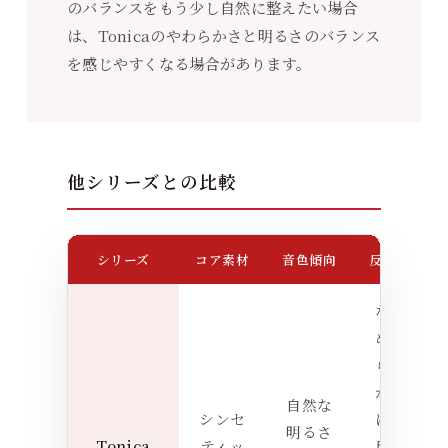
のバランスをもう少し自然に整えたい場合
は、Tonicaのやわらかさと明るさのバランス
を感じやすくなる場合があります。
他シリーズとの比較
シリーズ
コア素材
音色傾向
反応
E
な
め
ら
か
自然な
シンセ
に
明るさ
Tonica
ティッ
反