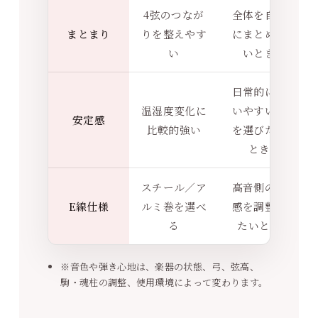
4弦のつなが
全体を自然
まとまり
りを整えやす
にまとめた
い
いとき
日常的に扱
温湿度変化に
いやすい弦
安定感
比較的強い
を選びたい
とき
スチール／ア
高音側の質
E線仕様
ルミ巻を選べ
感を調整し
る
たいとき
※音色や弾き心地は、楽器の状態、弓、弦高、
駒・魂柱の調整、使用環境によって変わります。