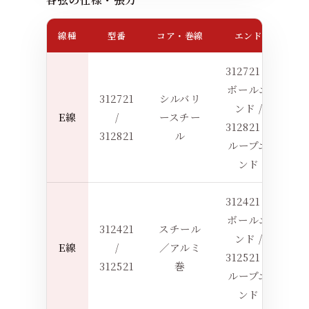
線種
型番
コア・巻線
エンド
張力
312721：
ボールエ
312721
シルバリ
ンド /
E線
/
ースチー
7
312821：
312821
ル
ループエ
ンド
312421：
ボールエ
312421
スチール
ンド /
E線
/
／アルミ
7
312521：
312521
巻
ループエ
ンド