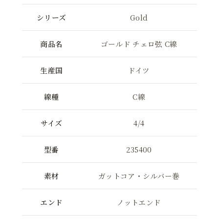
シリーズ
Gold
商品名
ゴールド チェロ弦 C線
生産国
ドイツ
線種
C線
サイズ
4/4
型番
235400
素材
ガットコア・シルバー巻
エンド
ノットエンド