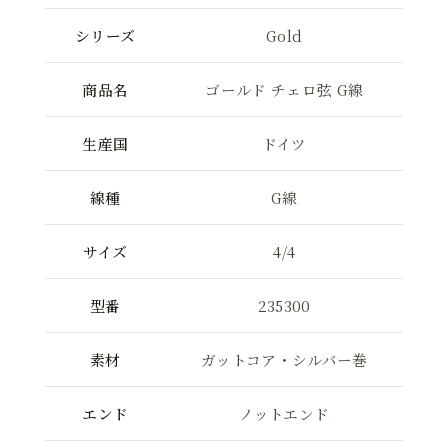
シリーズ
Gold
商品名
ゴールド チェロ弦 G線
生産国
ドイツ
線種
G線
サイズ
4/4
型番
235300
素材
ガットコア・シルバー巻
エンド
ノットエンド