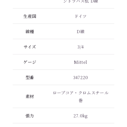
ントラバス弦 D線
生産国
ドイツ
線種
D線
サイズ
3/4
ゲージ
Mittel
型番
347220
ロープコア・クロムスチール
素材
巻
張力
27.0kg