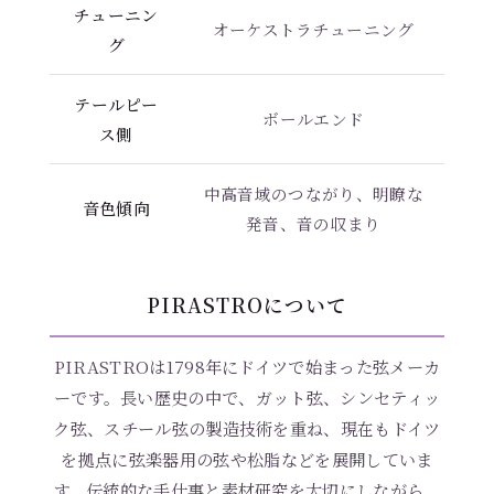
チューニン
オーケストラチューニング
グ
テールピー
ボールエンド
ス側
中高音域のつながり、明瞭な
音色傾向
発音、音の収まり
PIRASTROについて
PIRASTROは1798年にドイツで始まった弦メーカ
ーです。長い歴史の中で、ガット弦、シンセティッ
ク弦、スチール弦の製造技術を重ね、現在もドイツ
を拠点に弦楽器用の弦や松脂などを展開していま
す。伝統的な手仕事と素材研究を大切にしながら、