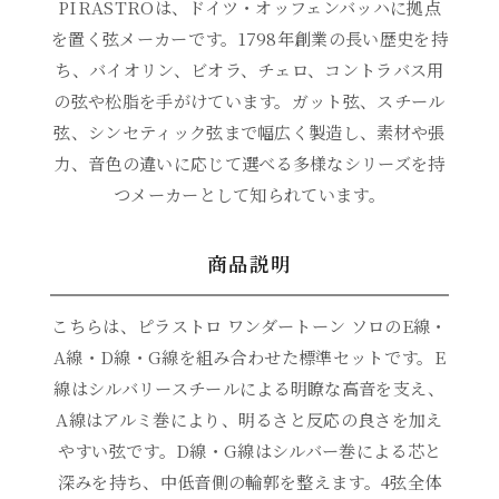
PIRASTROは、ドイツ・オッフェンバッハに拠点
を置く弦メーカーです。1798年創業の長い歴史を持
ち、バイオリン、ビオラ、チェロ、コントラバス用
の弦や松脂を手がけています。ガット弦、スチール
弦、シンセティック弦まで幅広く製造し、素材や張
力、音色の違いに応じて選べる多様なシリーズを持
つメーカーとして知られています。
商品説明
こちらは、ピラストロ ワンダートーン ソロのE線・
A線・D線・G線を組み合わせた標準セットです。E
線はシルバリースチールによる明瞭な高音を支え、
A線はアルミ巻により、明るさと反応の良さを加え
やすい弦です。D線・G線はシルバー巻による芯と
深みを持ち、中低音側の輪郭を整えます。4弦全体