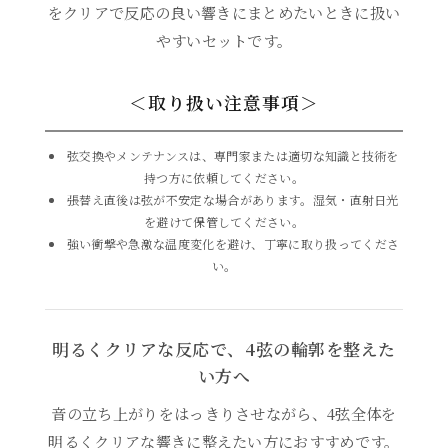
をクリアで反応の良い響きにまとめたいときに扱い
やすいセットです。
＜取り扱い注意事項＞
弦交換やメンテナンスは、専門家または適切な知識と技術を
持つ方に依頼してください。
張替え直後は弦が不安定な場合があります。湿気・直射日光
を避けて保管してください。
強い衝撃や急激な温度変化を避け、丁寧に取り扱ってくださ
ボール
い。
16,786円(税込)
ループ
明るくクリアな反応で、4弦の輪郭を整えた
16,786円(税込)
い方へ
音の立ち上がりをはっきりさせながら、4弦全体を
明るくクリアな響きに整えたい方におすすめです。