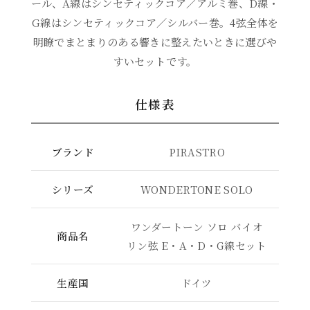
ール、A線はシンセティックコア／アルミ巻、D線・
G線はシンセティックコア／シルバー巻。4弦全体を
明瞭でまとまりのある響きに整えたいときに選びや
すいセットです。
仕様表
ブランド
PIRASTRO
シリーズ
WONDERTONE SOLO
ワンダートーン ソロ バイオ
商品名
リン弦 E・A・D・G線セット
生産国
ドイツ