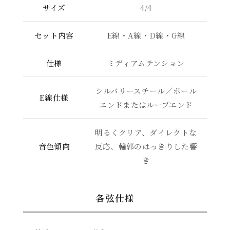
サイズ
4/4
セット内容
E線・A線・D線・G線
仕様
ミディアムテンション
シルバリースチール／ボール
E線仕様
エンドまたはループエンド
明るくクリア、ダイレクトな
音色傾向
反応、輪郭のはっきりした響
き
各弦仕様