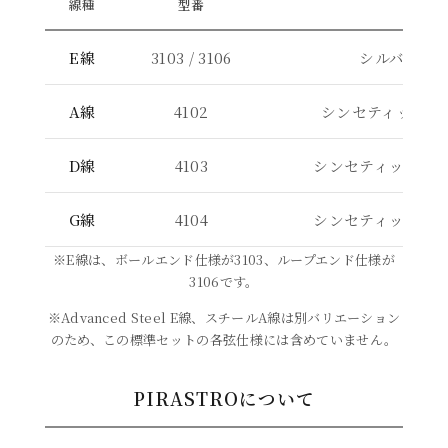
線種
型番
素材
E線
3103 / 3106
シルバリー
A線
4102
シンセティックコ
D線
4103
シンセティックコ
G線
4104
シンセティックコ
※E線は、ボールエンド仕様が3103、ループエンド仕様が
3106です。
※Advanced Steel E線、スチールA線は別バリエーション
のため、この標準セットの各弦仕様には含めていません。
PIRASTROについて