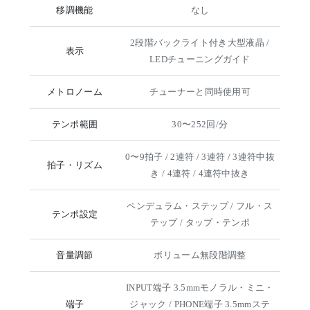
移調機能
なし
2段階バックライト付き大型液晶 /
表示
LEDチューニングガイド
メトロノーム
チューナーと同時使用可
テンポ範囲
30〜252回/分
0〜9拍子 / 2連符 / 3連符 / 3連符中抜
拍子・リズム
き / 4連符 / 4連符中抜き
ペンデュラム・ステップ / フル・ス
テンポ設定
テップ / タップ・テンポ
音量調節
ボリューム無段階調整
INPUT端子 3.5mmモノラル・ミニ・
端子
ジャック / PHONE端子 3.5mmステ