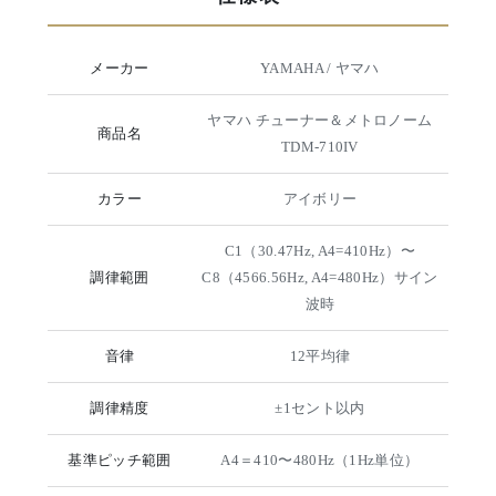
メーカー
YAMAHA / ヤマハ
ヤマハ チューナー＆メトロノーム
商品名
TDM-710IV
カラー
アイボリー
C1（30.47Hz, A4=410Hz）〜
調律範囲
C8（4566.56Hz, A4=480Hz）サイン
波時
音律
12平均律
調律精度
±1セント以内
基準ピッチ範囲
A4＝410〜480Hz（1Hz単位）