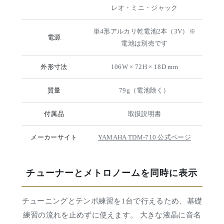
レオ・ミニ・ジャック
単4形アルカリ乾電池2本（3V）※
電源
電池は別売です
外形寸法
106W × 72H × 18D mm
質量
79g（電池除く）
付属品
取扱説明書
メーカーサイト
YAMAHA TDM-710 公式ページ
チューナーとメトロノームを同時に表示
チューニングとテンポ練習を1台で行えるため、基礎
練習の流れを止めずに使えます。 大きな液晶に音名