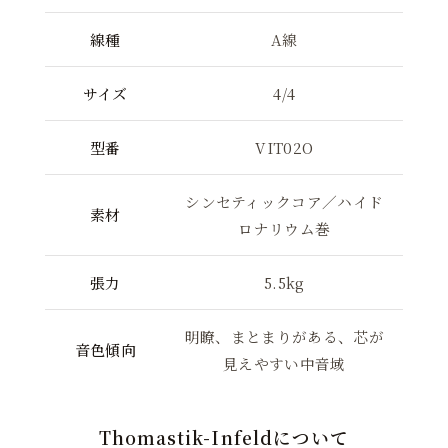
線種
A線
サイズ
4/4
型番
VIT02O
シンセティックコア／ハイド
素材
ロナリウム巻
張力
5.5kg
明瞭、まとまりがある、芯が
音色傾向
見えやすい中音域
Thomastik-Infeldについて