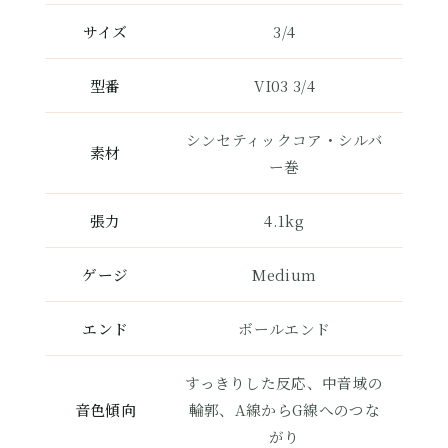
サイズ
3/4
型番
VI03 3/4
シンセティックコア・シルバ
素材
ー巻
張力
4.1kg
ゲージ
Medium
エンド
ボールエンド
すっきりした反応、中音域の
音色傾向
輪郭、A線からG線へのつな
がり