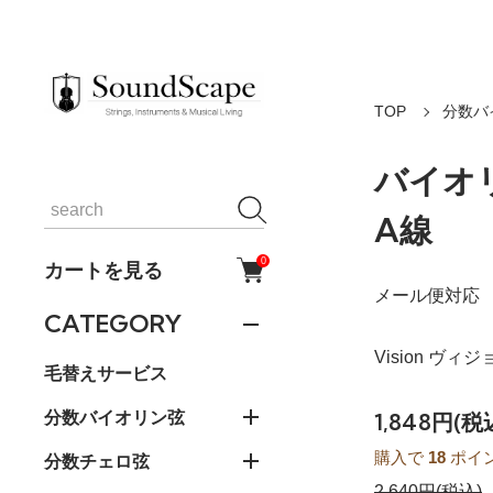
TOP
分数バ
バイオリ
A線
0
カートを見る
メール便対応
CATEGORY
Vision ヴィジョン
毛替えサービス
分数バイオリン弦
1,848円(税
購入で
18
ポイ
分数チェロ弦
2,640円(税込)