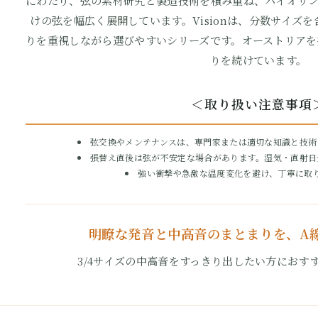
にわたり、弦の素材研究と製造技術を積み重ね、バイオリン
けの弦を幅広く展開しています。Visionは、分数サイズ
りを重視しながら選びやすいシリーズです。オーストリアを
りを続けています。
＜取り扱い注意事項
弦交換やメンテナンスは、専門家または適切な知識と技術
張替え直後は弦が不安定な場合があります。湿気・直射日
強い衝撃や急激な温度変化を避け、丁寧に取
明瞭な発音と中高音のまとまりを、A
3/4サイズの中高音をすっきり出したい方におす