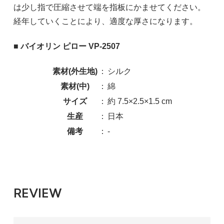
は少し指で圧縮させて端を指板にかませてください。
経年していくことにより、適度な厚さになります。
■ バイオリン ピロー VP-2507
素材(外生地)
：
シルク
素材(中)
：
綿
サイズ
：
約 7.5×2.5×1.5 cm
生産
：
日本
備考
：
-
REVIEW