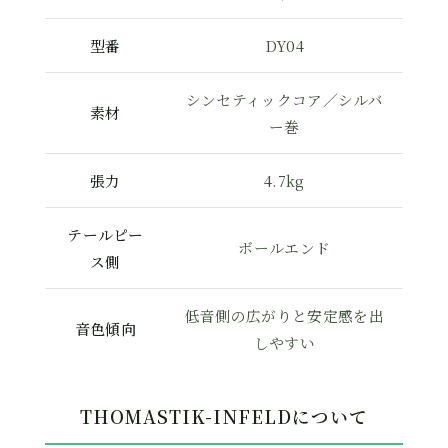
型番
DY04
シンセティックコア／シルバ
素材
ー巻
張力
4.7kg
テールピー
ボールエンド
ス側
低音側の広がりと安定感を出
音色傾向
しやすい
THOMASTIK-INFELDについて