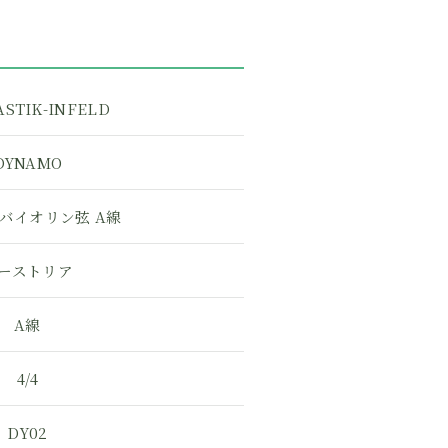
STIK-INFELD
DYNAMO
 バイオリン弦 A線
ーストリア
A線
4/4
DY02