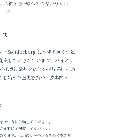
、A線からG線へのつながりが自
然
ついて
ク・Sønderborg に本拠を置く弓弦
en が創業したとされています。バイオリ
を拠点に欧州をはじめ世界各国へ販
りを始めた歴史を持つ、弦専門メー
＞
を持つ方に依頼してください。
光を避けて保管してください。
あります。使用後は汗や汚れを軽く拭き取