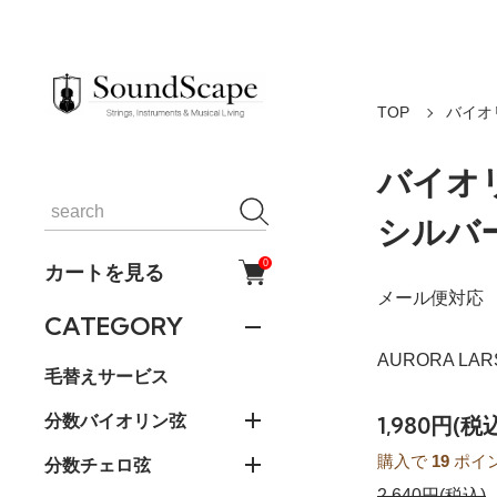
TOP
バイオ
バイオリ
シルバ
0
カートを見る
メール便対応
CATEGORY
AURORA LARSE
毛替えサービス
分数バイオリン弦
1,980円(税
購入で
19
ポイ
分数チェロ弦
2,640円(税込)