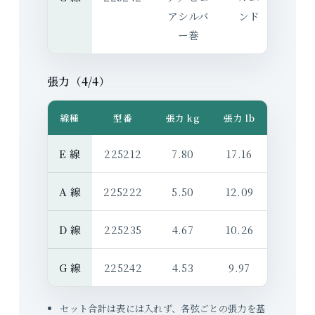
アシルバ
ンド
ー巻
張力（4/4）
線種
型番
張力 kg
張力 lb
E 線
225212
7.80
17.16
A 線
225222
5.50
12.09
D 線
225235
4.67
10.26
G 線
225242
4.53
9.97
セット合計は表には入れず、各弦ごとの張力を基