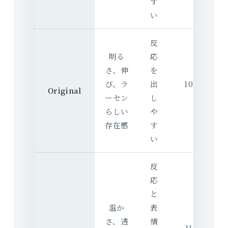
す
い
反
明る
応
さ、伸
を
び、ラ
出
10,725 円
Original
ーセン
し
込）
らしい
や
存在感
す
い
反
応
と
温か
表
さ、透
情
11,385 円