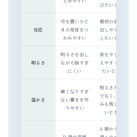
とめやすい
びたいとき
弓を置いたと
最初の音を
反応
きの発音をつ
出しやすく
かみやすい
したいとき
明るさを出し
音を少し見
明るさ
ながら強すぎ
えやすくし
にくい
たいとき
明るさだけ
硬くなりすぎ
でなく、丸
温かさ
ない響きを作
みも残した
りやすい
いとき
A 線から G
D 線で密度
線へのつな