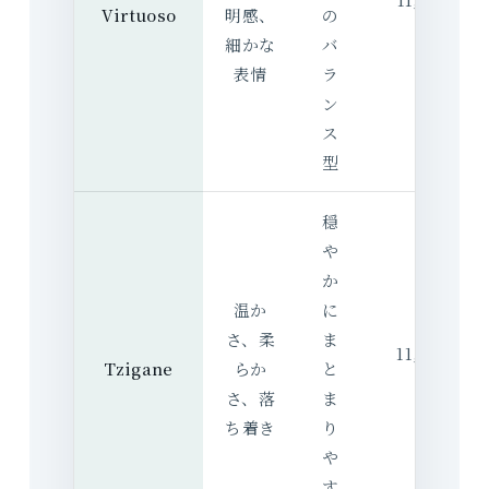
Virtuoso
明感、
の
込）
細かな
バ
表情
ラ
ン
ス
型
穏
や
か
温か
に
さ、柔
ま
11,055 円
Tzigane
らか
と
込）
さ、落
ま
ち着き
り
や
す