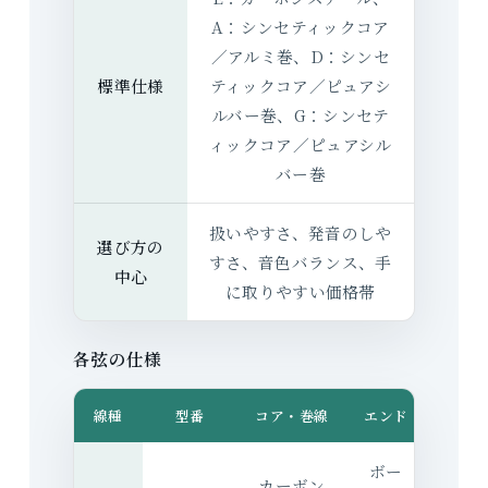
A：シンセティックコア
／アルミ巻、D：シンセ
標準仕様
ティックコア／ピュアシ
ルバー巻、G：シンセテ
ィックコア／ピュアシル
バー巻
扱いやすさ、発音のしや
選び方の
すさ、音色バランス、手
中心
に取りやすい価格帯
各弦の仕様
線種
型番
コア・巻線
エンド
ボー
カーボン