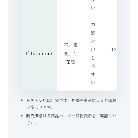
い
力
感
を
芯、密
出
12,526 円
Il Cannone
度、存
し
込）
在感
や
す
い
音色・反応は目安です。楽器や奏法によって印象
は変わります。
販売価格は各商品ページで最新表示をご確認くだ
さい。