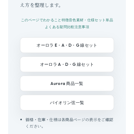
え方を整理します。
このページでわかること
特徴
音色
素材・仕様
セット
単品
よくある疑問
比較
注意事項
オーロラ E・A・D・G 線セット
オーロラ A・D・G 線セット
Aurora 商品一覧
バイオリン弦一覧
価格・在庫・仕様は各商品ページの表示をご確認
ください。