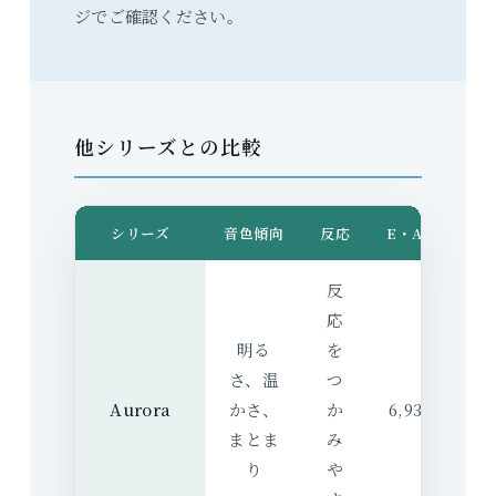
ジでご確認ください。
他シリーズとの比較
シリーズ
音色傾向
反応
E・A・D・G 
反
応
明る
を
さ、温
つ
Aurora
かさ、
か
6,930 円（
まとま
み
り
や