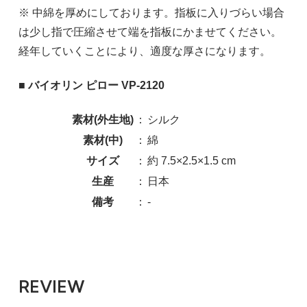
※ 中綿を厚めにしております。指板に入りづらい場合
は少し指で圧縮させて端を指板にかませてください。
経年していくことにより、適度な厚さになります。
■ バイオリン ピロー VP-2120
素材(外生地)
：
シルク
素材(中)
：
綿
サイズ
：
約 7.5×2.5×1.5 cm
生産
：
日本
備考
：
-
REVIEW