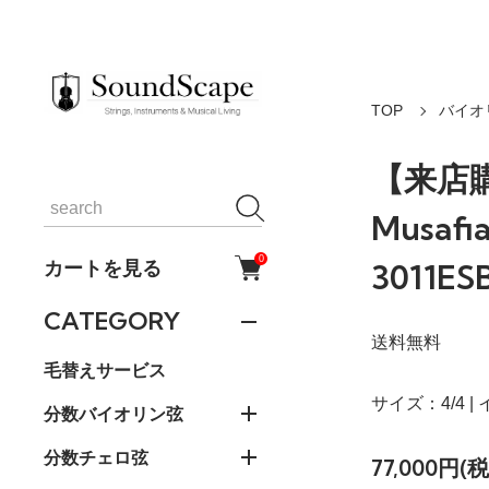
TOP
バイオ
【来店
Musa
0
カートを見る
3011ES
CATEGORY
送料無料
毛替えサービス
サイズ：4/4 |
分数バイオリン弦
分数チェロ弦
77,000円(