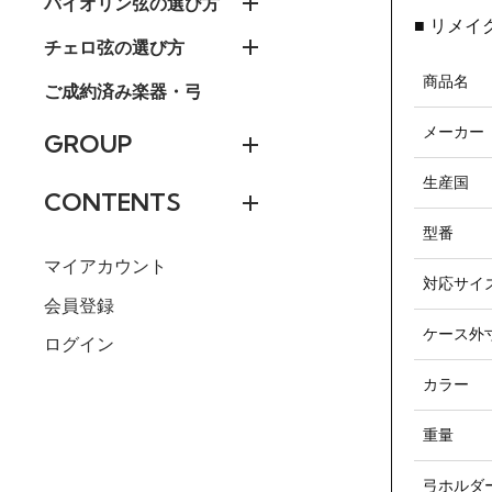
バイオリン弦の選び方
■ リメイク
チェロ弦の選び方
商品名
ご成約済み楽器・弓
メーカー
GROUP
生産国
CONTENTS
型番
マイアカウント
対応サイ
会員登録
ケース外
ログイン
カラー
重量
弓ホルダ