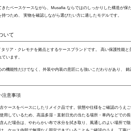
きたベースケースながら、Musafia ならではのしっかりした構造が
を持つため、 実物を確認しながら選びたい方に適したモデルです。
 について
 は、イタリア・クレモナを拠点とするケースブランドです。 高い保護性
れています。
めの機能性だけでなく、外装や内装の意匠にも強いこだわりがあり、 銘
い注意事項
古ケースをベースにしたリメイク品です。状態や仕様をご確認のうえご
使用しているため、高温多湿・直射日光の当たる場所・車内などでの長
含んだ場合は、やわらかい布で水分を拭き取り、風通しのよい場所で陰
は、ケース内部で無理なく固定できていることをご確認のうえ、丁寧に