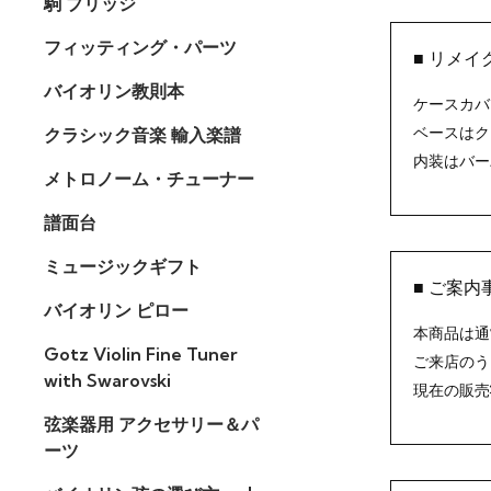
駒 ブリッジ
フィッティング・パーツ
■ リメ
バイオリン教則本
ケースカバ
ベースはク
クラシック音楽 輸入楽譜
内装はバー
メトロノーム・チューナー
譜面台
ミュージックギフト
■ ご案内
バイオリン ピロー
本商品は通
Gotz Violin Fine Tuner
ご来店のう
with Swarovski
現在の販売
弦楽器用 アクセサリー＆パ
ーツ