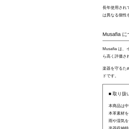
長年使用されて
は異なる個性
Musafia
Musafia
ら高く評価さ
楽器を守るた
ドです。
■ 取り扱
本商品は中
本革素材を
雨や湿気を
楽器収納時