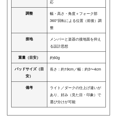
応
調整
幅・高さ・角度＋フォーク部
360°回転による位置（前後）調
整
接地
メンバーと楽器の接地面を抑え
る設計思想
重量（目安）
約60g
パッドサイズ（目
長さ：約19cm／幅：約3〜4cm
安）
備考
ライト／ダークの仕上げ違いが
あり、好み（見た目・印象）で
選び分けが可能