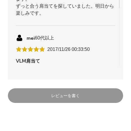
ずっと合う肩当てを探していました。明日から
楽しみです。
mei
60代以上
2017/11/26 00:33:50
VLM肩当て
いつもながら、気持ち良い梱包で、弦と肩当て
が配送されました。
早速、肩当てを試してみました。今迄、Ｋの肩
レビューを書く
当てを使用していたのですが…VLMの音の立ち
上がりの良さに驚きました。
フィット感も安定しています。
店舗での購入だと、試す事が出来ますが、駄目