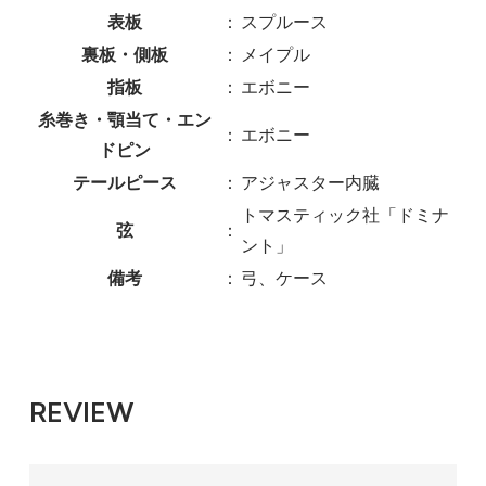
表板
：
スプルース
裏板・側板
：
メイプル
指板
：
エボニー
糸巻き・顎当て・エン
：
エボニー
ドピン
テールピース
：
アジャスター内臓
トマスティック社「ドミナ
弦
：
ント」
備考
：
弓、ケース
REVIEW