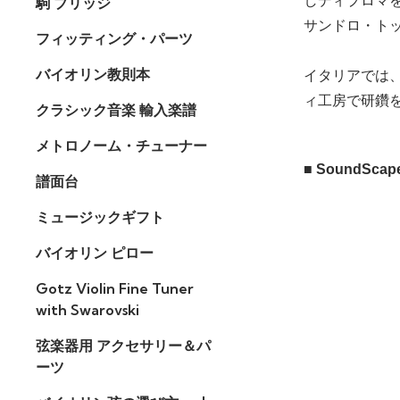
しディプロマ
駒 ブリッジ
サンドロ・ト
フィッティング・パーツ
バイオリン教則本
イタリアでは
ィ工房で研鑽を
クラシック音楽 輸入楽譜
メトロノーム・チューナー
■ SoundSca
譜面台
ミュージックギフト
バイオリン ピロー
Gotz Violin Fine Tuner
with Swarovski
弦楽器用 アクセサリー＆パ
ーツ