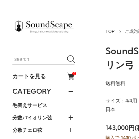
TOP
ご成約
SoundS
リン弓
0
カートを見る
送料無料
CATEGORY
サイズ：4/4用
毛替えサービス
日本
分数バイオリン弦
143,000円
分数チェロ弦
購入で
1430
ポ