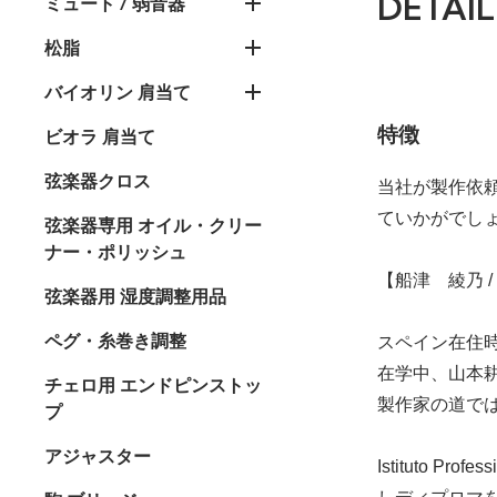
DETAIL
ミュート / 弱音器
松脂
バイオリン 肩当て
特徴
ビオラ 肩当て
弦楽器クロス
当社が製作依
ていかがでし
弦楽器専用 オイル・クリー
ナー・ポリッシュ
【船津 綾乃 / 
弦楽器用 湿度調整用品
ペグ・糸巻き調整
スペイン在住
在学中、山本
チェロ用 エンドピンストッ
製作家の道で
プ
アジャスター
Istituto Pr