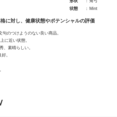
形状
：
角弓
状態
：
Mint
売価格に対し、健康状態やポテンシャルの評価
新品・文句のつけようのない良い商品。
 ： 極上に近い状態。
 ： 優秀、素晴らしい。
 良好。
。
り。
W