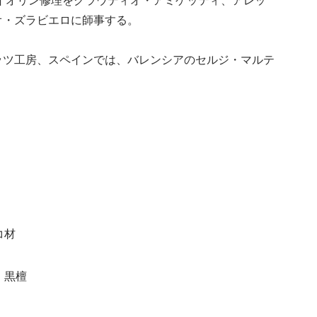
イオリン修理をクラウディオ・アミゲッティ、アレッ
オ・ズラビエロに師事する。
ッツ工房、スペインでは、バレンシアのセルジ・マルテ
コ材
：黒檀