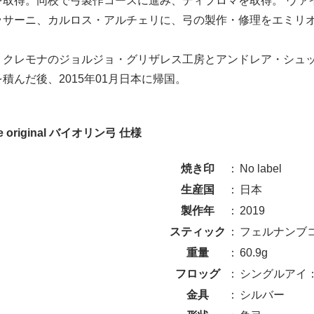
を取得。同校で弓製作コースに進み、ディプロマを取得。 ヴァ
ッサーニ、カルロス・アルチェリに、弓の製作・修理をエミリ
、クレモナのジョルジョ・グリザレス工房とアンドレア・シュ
積んだ後、2015年01月日本に帰国。
pe original バイオリン弓 仕様
焼き印
：
No label
生産国
：
日本
製作年
：
2019
スティック
：
フェルナンブ
重量
：
60.9g
フロッグ
：
シングルアイ
金具
：
シルバー