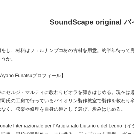
SoundScape origina
頼をし、材料はフェルナンブコ材の古材を用意。約半年待って
ょうか。
Ayano Funatsuプロフィール】
時にセルジ・マルティに教わりビオラを弾きはじめる。現在は
耕司氏の工房で行っているバイオリン製作教室で製作を教わり
はなく、弦楽器修理を自身の道として選び、歩みはじめる。
ofessionale Internazionale per l' Artigianato Liut