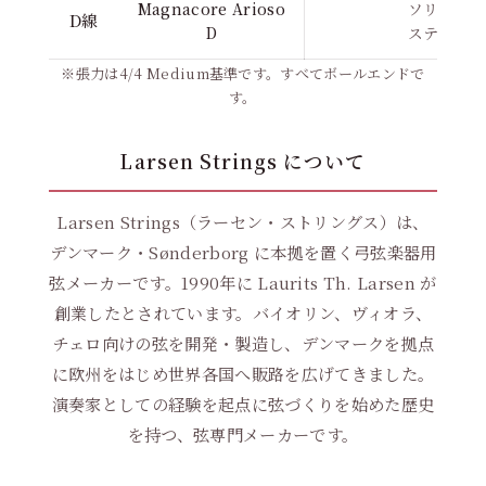
Magnacore Arioso
ソリッドス
D線
D
ステンレス
※張力は4/4 Medium基準です。すべてボールエンドで
す。
Larsen Strings について
Larsen Strings（ラーセン・ストリングス）は、
デンマーク・Sønderborg に本拠を置く弓弦楽器用
弦メーカーです。1990年に Laurits Th. Larsen が
創業したとされています。バイオリン、ヴィオラ、
チェロ向けの弦を開発・製造し、デンマークを拠点
に欧州をはじめ世界各国へ販路を広げてきました。
演奏家としての経験を起点に弦づくりを始めた歴史
を持つ、弦専門メーカーです。