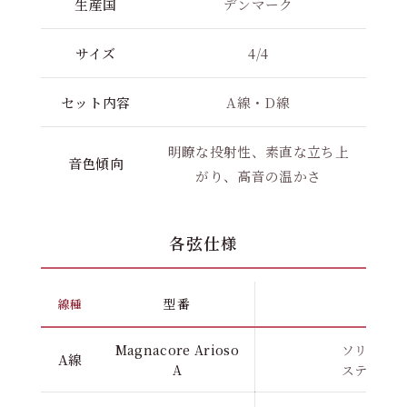
生産国
デンマーク
サイズ
4/4
セット内容
A線・D線
明瞭な投射性、素直な立ち上
音色傾向
がり、高音の温かさ
各弦仕様
型番
素
線種
Magnacore Arioso
ソリッドス
A線
A
ステンレス