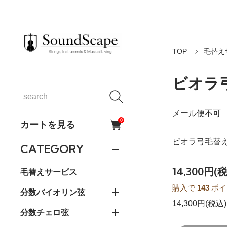
TOP
毛替え
ビオラ
メール便不可
0
カートを見る
ビオラ弓毛替え
CATEGORY
14,300円(
毛替えサービス
購入で
143
ポイ
分数バイオリン弦
14,300円(税込)
分数チェロ弦