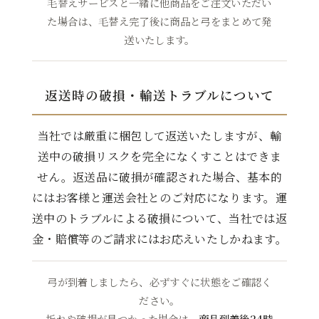
毛替えサービスと一緒に他商品をご注文いただい
た場合は、毛替え完了後に商品と弓をまとめて発
送いたします。
返送時の破損・輸送トラブルについて
当社では厳重に梱包して返送いたしますが、輸
送中の破損リスクを完全になくすことはできま
せん。返送品に破損が確認された場合、基本的
にはお客様と運送会社とのご対応になります。運
保険30万以下
5,170円(税込)
送中のトラブルによる破損について、当社では返
金・賠償等のご請求にはお応えいたしかねます。
弓が到着しましたら、必ずすぐに状態をご確認く
ださい。
折れや破損が見つかった場合は、
商品到着後24時