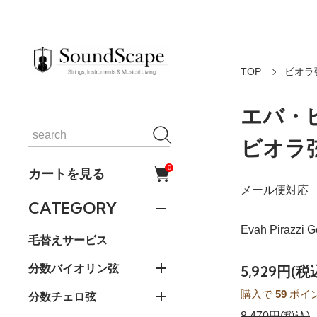
TOP
ビオラ
エバ・
ビオラ弦
0
カートを見る
メール便対応
CATEGORY
Evah Pirazzi
毛替えサービス
分数バイオリン弦
5,929円(税
購入で
59
ポイ
分数チェロ弦
8,470円(税込)