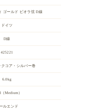
 ゴールド ビオラ弦 D線
ドイツ
D線
425221
ックコア・シルバー巻
6.0kg
tel（Medium）
ールエンド