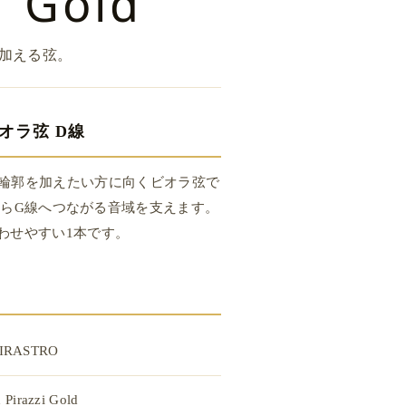
i Gold
加える弦。
オラ弦 D線
と輪郭を加えたい方に向くビオラ弦で
らG線へつながる音域を支えます。
わせやすい1本です。
IRASTRO
 Pirazzi Gold