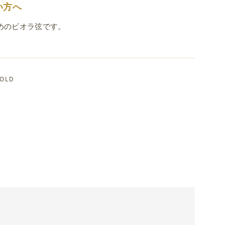
い方へ
めのビオラ弦です。
GOLD