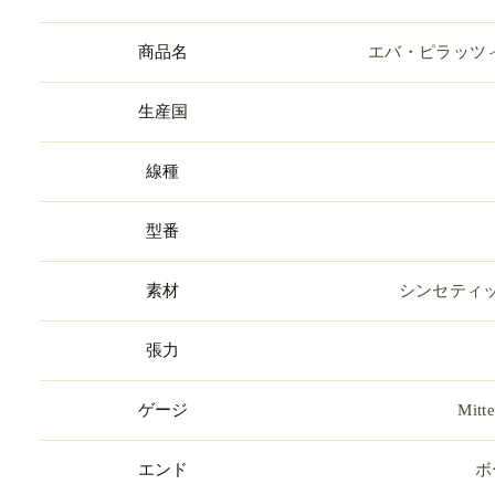
商品名
エバ・ピラッツィ
生産国
線種
型番
素材
シンセティ
張力
ゲージ
Mit
エンド
ボ