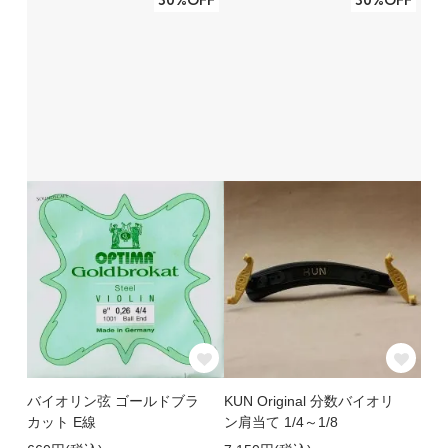
30%OFF
30%OFF
バイオリン弦 ゴールドブラ
KUN Original 分数バイオリ
カット E線
ン肩当て 1/4～1/8