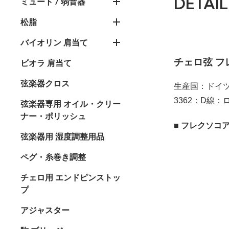
DETAIL
ミュート / 弱音器
松脂
バイオリン 肩当て
チェロ弦 フ
ビオラ 肩当て
弦楽器クロス
生産国：ドイ
3362：D線
弦楽器専用 オイル・クリー
ナー・ポリッシュ
■ フレクソコ
弦楽器用 湿度調整用品
ペグ・糸巻き調整
チェロ用 エンドピンストッ
プ
アジャスター