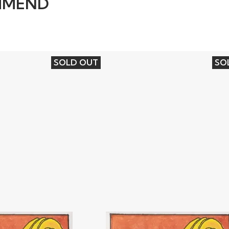
MMEND
SOLD OUT
SO