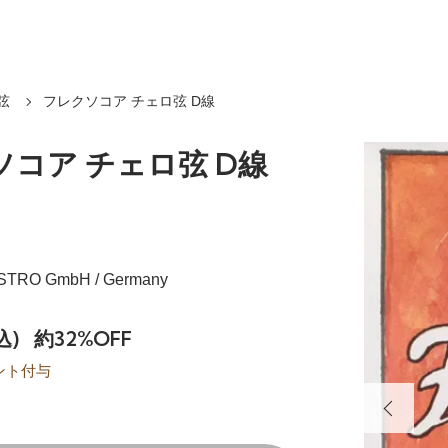
弦
フレクソコア チェロ弦 D線
コア チェロ弦 D線
ASTRO GmbH / Germany
込)
約32%OFF
ント付与