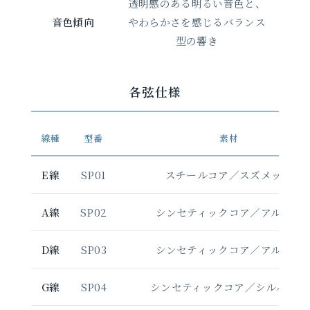
透明感のある明るい音色と、
音色傾向
やわらかさを感じるバランス
型の響き
各弦仕様
線種
型番
素材
E線
SP01
スチールコア／スズメッキ
A線
SP02
シンセティックコア／アルミ巻
D線
SP03
シンセティックコア／アルミ巻
G線
SP04
シンセティックコア／シルバー巻