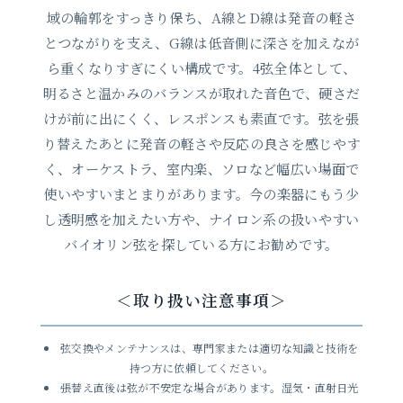
域の輪郭をすっきり保ち、A線とD線は発音の軽さ
とつながりを支え、G線は低音側に深さを加えなが
ら重くなりすぎにくい構成です。4弦全体として、
明るさと温かみのバランスが取れた音色で、硬さだ
けが前に出にくく、レスポンスも素直です。弦を張
り替えたあとに発音の軽さや反応の良さを感じやす
く、オーケストラ、室内楽、ソロなど幅広い場面で
使いやすいまとまりがあります。今の楽器にもう少
し透明感を加えたい方や、ナイロン系の扱いやすい
バイオリン弦を探している方にお勧めです。
＜取り扱い注意事項＞
弦交換やメンテナンスは、専門家または適切な知識と技術を
持つ方に依頼してください。
張替え直後は弦が不安定な場合があります。湿気・直射日光