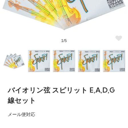
1/5
バイオリン弦 スピリット E,A,D,G
線セット
メール便対応