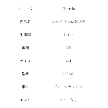
シリーズ
Chorda
商品名
コルダ チェロ弦 A線
生産国
ドイツ
線種
A線
サイズ
4/4
型番
132140
素材
プレーンガット 21
エンド
ノットなし