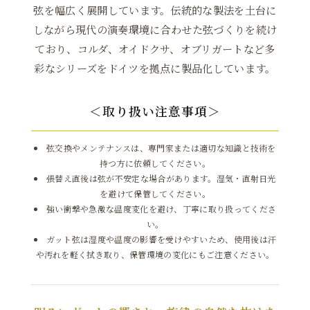
弦を幅広く展開しています。伝統的な製法を土台に
しながら現代の演奏環境に合わせた弦づくりを続け
ており、コルダ、オイドクサ、オブリガートなど多
彩なシリーズをドイツを拠点に製品化しています。
＜取り扱い注意事項＞
弦交換やメンテナンスは、専門家または適切な知識と技術を
持つ方に依頼してください。
張替え直後は弦が不安定な場合があります。湿気・直射日光
を避けて保管してください。
強い衝撃や急激な温度変化を避け、丁寧に取り扱ってくださ
い。
ガット弦は湿度や温度の影響を受けやすいため、使用後は汗
や汚れを軽く拭き取り、保管環境の変化にもご注意ください。
Medium(標準)
6,006円(税込)