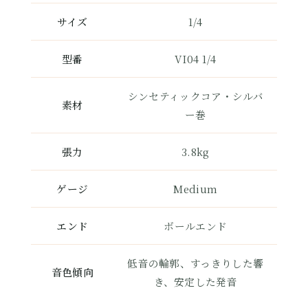
サイズ
1/4
型番
VI04 1/4
シンセティックコア・シルバ
素材
ー巻
張力
3.8kg
ゲージ
Medium
エンド
ボールエンド
低音の輪郭、すっきりした響
音色傾向
き、安定した発音