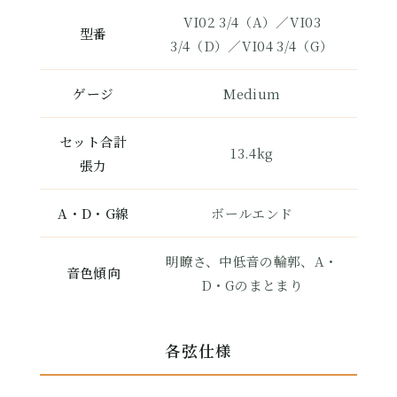
VI02 3/4（A）／VI03
型番
3/4（D）／VI04 3/4（G）
ゲージ
Medium
セット合計
13.4kg
張力
A・D・G線
ボールエンド
明瞭さ、中低音の輪郭、A・
音色傾向
D・Gのまとまり
各弦仕様