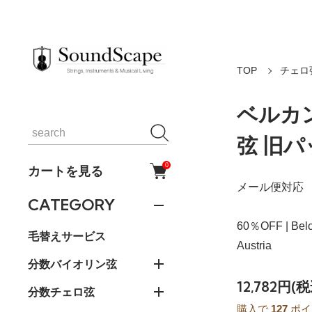
TOP
チェロ
ベルカ
弦 旧パ
0
カートを見る
メール便対応
CATEGORY
60％OFF | Bel
毛替えサービス
Austria
分数バイオリン弦
12,782円(税
分数チェロ弦
購入で
127
ポイ