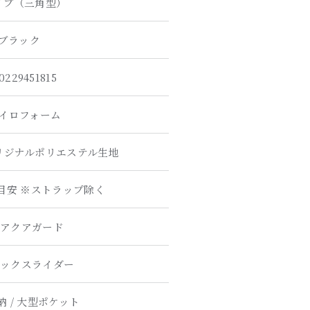
イプ（三角型）
ブラック
0229451815
イロフォーム
リジナルポリエステル生地
kg目安 ※ストラップ除く
K アクアガード
 ロックスライダー
納 / 大型ポケット