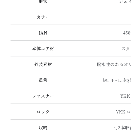
形状
シェ
カラー
JAN
458
本体コア材
スタ
外装素材
撥水性のあるオ
重量
約1.4〜1.5
ファスナー
YK
ロック
YKK
収納
弓2本収