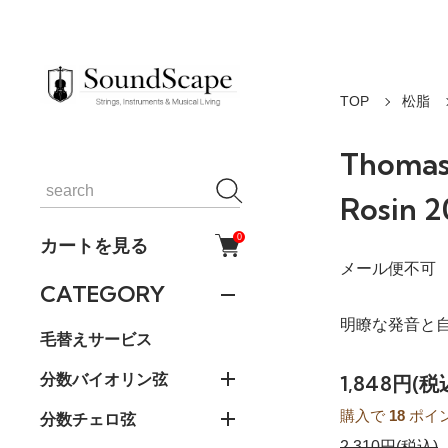
TOP
松脂
Thomas
Rosin
0
カートを見る
メール便不可
CATEGORY
明瞭な発音と
毛替えサービス
分数バイオリン弦
1,848円(税
購入で
18
ポイ
分数チェロ弦
2,310円(税込)