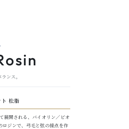
D
Rosin
バランス。
ナント 松脂
.203として展開される、バイオリン／ビオ
のロジンで、弓毛と弦の接点を作