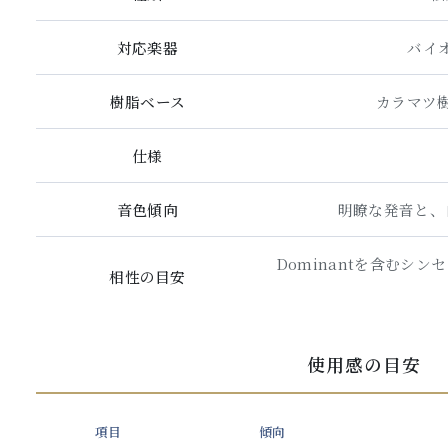
対応楽器
バイオ
樹脂ベース
カラマツ
仕様
音色傾向
明瞭な発音と、
Dominantを含むシ
相性の目安
使用感の目安
項目
傾向