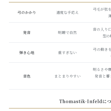
弓毛が弦
弓のかかり
適度な手応え
音の入り
発音
明瞭で自然
型の
弓の動き
弾き心地
重すぎない
明るさや
音色
まとまりやすい
発音と響
Thomastik-Infeld