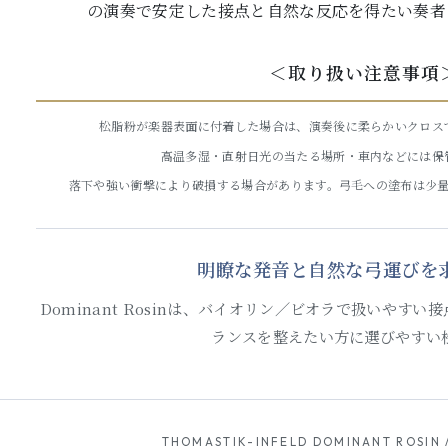
の演奏で安定した接点と自然な反応を得たい奏者
＜取り扱い注意事項
松脂粉が楽器表面に付着した場合は、演奏後に柔らかいクロス
高温多湿・直射日光の当たる場所・車内などには保
落下や強い衝撃により破損する場合があります。弓毛への塗布は少
明瞭な発音と自然な弓運びを
Dominant Rosinは、バイオリン／ビオラで扱いやす
ランスを整えたい方に選びやすい
THOMASTIK-INFELD DOMINANT ROSIN 