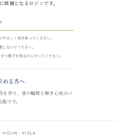
に候補となるロジンです。
＞
でやさしく拭き取ってください。
管しないでください。
量ずつ様子を見ながら行ってください。
求める方へ
い接点を作り、音の輪郭と弾き心地のバ
松脂です。
/ VIOLIN・VIOLA