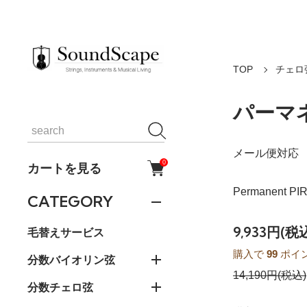
TOP
チェロ
パーマネ
メール便対応
0
カートを見る
Permanent PI
CATEGORY
9,933円(税
毛替えサービス
購入で
99
ポイ
分数バイオリン弦
14,190円(税込)
分数チェロ弦