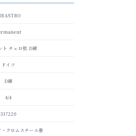
IRASTRO
ermanent
ント チェロ弦 D線
ドイツ
D線
4/4
337220
ア・クロムスチール巻