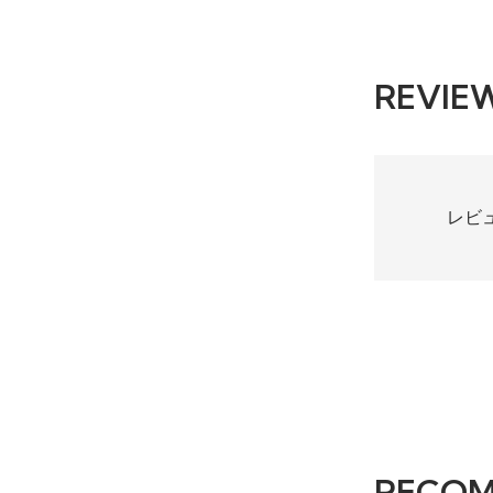
REVIE
レビ
RECO