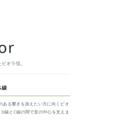
or
たビオラ弦。
G線
りのある響きを加えたい方に向くビオ
D線とC線の間で音の中心を支えま