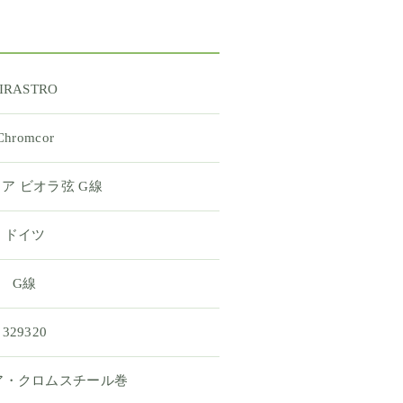
IRASTRO
Chromcor
ア ビオラ弦 G線
ドイツ
G線
329320
ア・クロムスチール巻