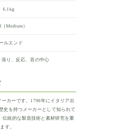
6.1kg
tel（Medium）
ールエンド
、張り、反応、音の中心
て
メーカーです。1798年にイタリア出
で長い歴史を持つメーカーとして知られて
、伝統的な製造技術と素材研究を重
います。