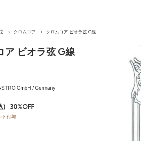
弦
クロムコア
クロムコア ビオラ弦 G線
ア ビオラ弦 G線
ASTRO GmbH / Germany
込)
30%OFF
ント付与