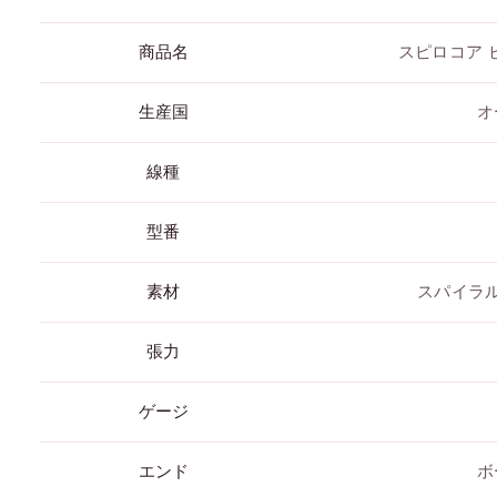
商品名
スピロコア 
生産国
オ
線種
型番
素材
スパイラ
張力
ゲージ
エンド
ボ