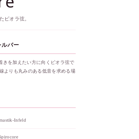
re
たビオラ弦。
シルバー
ち着きを加えたい方に向くビオラ弦で
線よりも丸みのある低音を求める場
astik-Infeld
Spirocore