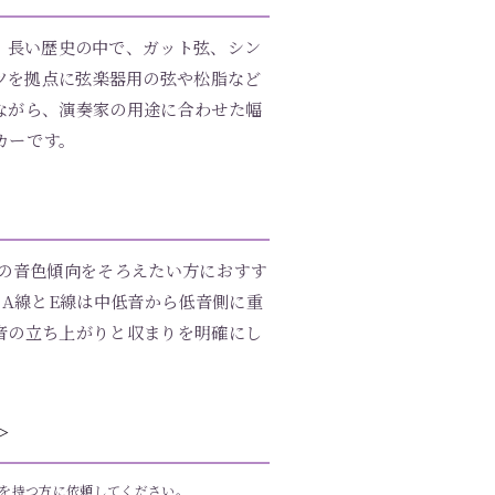
す。長い歴史の中で、ガット弦、シン
ツを拠点に弦楽器用の弦や松脂など
ながら、演奏家の用途に合わせた幅
カーです。
本の音色傾向をそろえたい方におすす
A線とE線は中低音から低音側に重
音の立ち上がりと収まりを明確にし
。
＞
を持つ方に依頼してください。