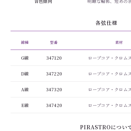
音色傾向
明瞭な輪郭、短めの
各弦仕様
線種
型番
素材
G線
347120
ロープコア・クロム
D線
347220
ロープコア・クロム
A線
347320
ロープコア・クロム
E線
347420
ロープコア・クロム
PIRASTROについ