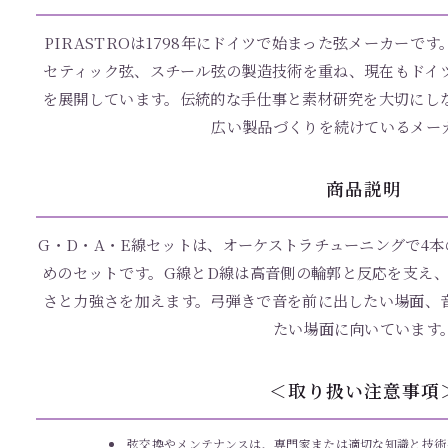
PIRASTROは1798年にドイツで始まった弦メーカーで
セティック弦、スチール弦の製造技術を重ね、現在もドイ
を展開しています。伝統的な手仕事と素材研究を大切にし
広い製品づくりを続けているメー
商品説明
G・D・A・E線セットは、オーケストラチューニングで4
めのセットです。G線とD線は高音側の輪郭と反応を支え、
さと力強さを加えます。弓弾きで音を前に出したい場面、
たい場面に向いています
＜取り扱い注意事項
弦交換やメンテナンスは、専門家または適切な知識と技術