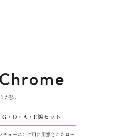
t-Chrome
えた弦。
 G・D・A・E線セット
ラチューニング用に用意されたロー