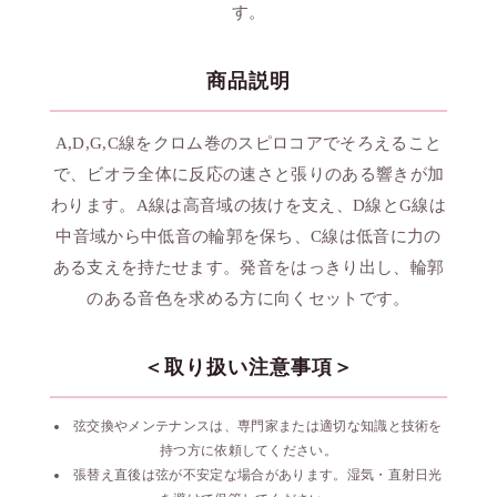
す。
商品説明
A,D,G,C線をクロム巻のスピロコアでそろえること
で、ビオラ全体に反応の速さと張りのある響きが加
わります。A線は高音域の抜けを支え、D線とG線は
中音域から中低音の輪郭を保ち、C線は低音に力の
ある支えを持たせます。発音をはっきり出し、輪郭
のある音色を求める方に向くセットです。
＜取り扱い注意事項＞
弦交換やメンテナンスは、専門家または適切な知識と技術を
持つ方に依頼してください。
張替え直後は弦が不安定な場合があります。湿気・直射日光
Mittel(標準)