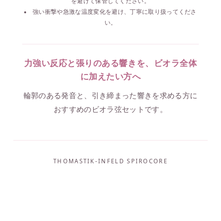
を避けて保管してください。
14,707円(税込)
強い衝撃や急激な温度変化を避け、丁寧に取り扱ってくださ
い。
在庫：7
Stark
力強い反応と張りのある響きを、ビオラ全体
14,707円(税込)
SOLD OUT
に加えたい方へ
輪郭のある発音と、引き締まった響きを求める方に
おすすめのビオラ弦セットです。
THOMASTIK-INFELD SPIROCORE