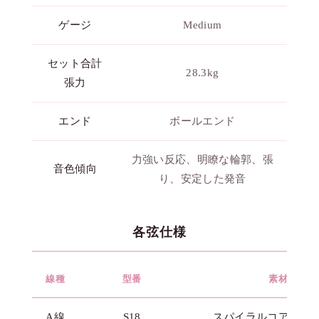
ゲージ
Medium
セット合計
28.3kg
張力
エンド
ボールエンド
力強い反応、明瞭な輪郭、張
音色傾向
り、安定した発音
各弦仕様
線種
型番
素材
A線
S18
スパイラルコア・ク