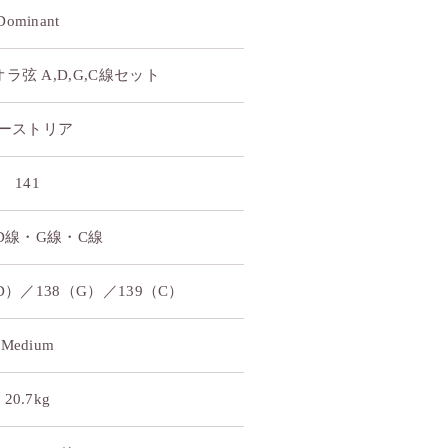
Dominant
ラ弦 A,D,G,C線セット
ーストリア
141
D線・G線・C線
D）／138（G）／139（C）
Medium
20.7kg