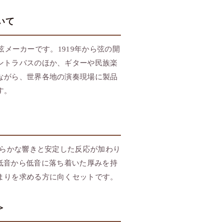
ついて
置く弦メーカーです。1919年から弦の開
ントラバスのほか、ギターや民族楽
ながら、世界各地の演奏現場に製品
す。
に柔らかな響きと安定した反応が加わり
低音から低音に落ち着いた厚みを持
まりを求める方に向くセットです。
＞