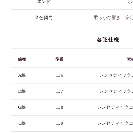
エンド
ボ
)
音色傾向
柔らかな響き、安
各弦仕様
線種
型番
素
A線
136
シンセティック
D線
137
シンセティック
G線
138
シンセティック
C線
139
シンセティック