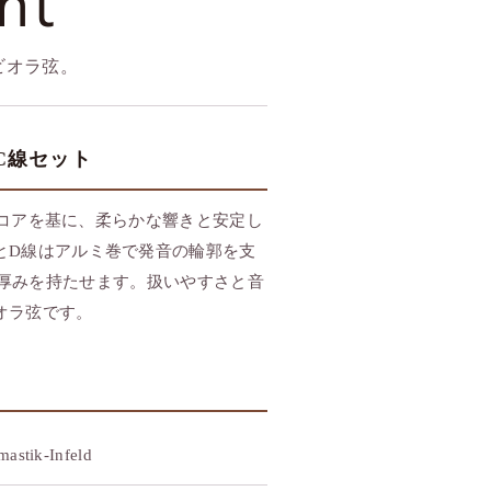
nt
ビオラ弦。
,C線セット
ックコアを基に、柔らかな響きと安定し
とD線はアルミ巻で発音の輪郭を支
厚みを持たせます。扱いやすさと音
オラ弦です。
astik-Infeld