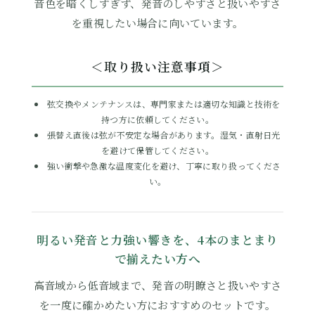
音色を暗くしすぎず、発音のしやすさと扱いやすさ
を重視したい場合に向いています。
＜取り扱い注意事項＞
弦交換やメンテナンスは、専門家または適切な知識と技術を
持つ方に依頼してください。
張替え直後は弦が不安定な場合があります。湿気・直射日光
を避けて保管してください。
強い衝撃や急激な温度変化を避け、丁寧に取り扱ってくださ
い。
明るい発音と力強い響きを、4本のまとまり
で揃えたい方へ
Medium(標準)
高音域から低音域まで、発音の明瞭さと扱いやすさ
17,787円(税込)
を一度に確かめたい方におすすめのセットです。