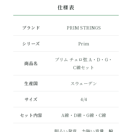
仕様表
ブランド
PRIM STRINGS
シリーズ
Prim
プリム チェロ弦 A・D・G・
商品名
C線セット
生産国
スウェーデン
サイズ
4/4
セット内容
A線・D線・G線・C線
明るい発音、力強い音量、輪